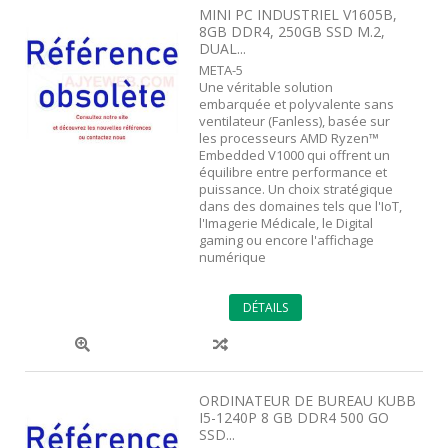
MINI PC INDUSTRIEL V1605B,
8GB DDR4, 250GB SSD M.2,
DUAL...
META-5
Une véritable solution
embarquée et polyvalente sans
ventilateur (Fanless), basée sur
les processeurs AMD Ryzen™
Embedded V1000 qui offrent un
équilibre entre performance et
puissance. Un choix stratégique
dans des domaines tels que l'IoT,
l'Imagerie Médicale, le Digital
gaming ou encore l'affichage
numérique
DÉTAILS
ORDINATEUR DE BUREAU KUBB
I5-1240P 8 GB DDR4 500 GO
SSD...