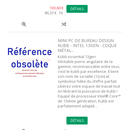
103,60 €
DÉTAILS
86,33 € ht.
MINI PC DE BUREAU DESIGN
KUBB - INTEL 13GEN - COQUE
MÉTAL...
Kubb essential 13gen
Véritable pierre angulaire de la
gamme, reconnaissable entre tous,
c’est le kubb par excellence. Il tient
son nom de sa taille (12cm) et
symbolise l’idée du chiffre parfait.
Libérez votre espace de travail tout
en libérant la puissance de Kubb !
Equipé de processeur Intel® Core™
de 13ième génération, Kubb est
parfaitement adapté...
DÉTAILS