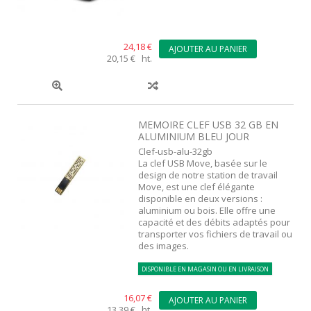
24,18 €
AJOUTER AU PANIER
20,15 € ht.
MEMOIRE CLEF USB 32 GB EN
ALUMINIUM BLEU JOUR
Clef-usb-alu-32gb
La clef USB Move, basée sur le
design de notre station de travail
Move, est une clef élégante
disponible en deux versions :
aluminium ou bois. Elle offre une
capacité et des débits adaptés pour
transporter vos fichiers de travail ou
des images.
DISPONIBLE EN MAGASIN OU EN LIVRAISON
16,07 €
AJOUTER AU PANIER
13,39 € ht.