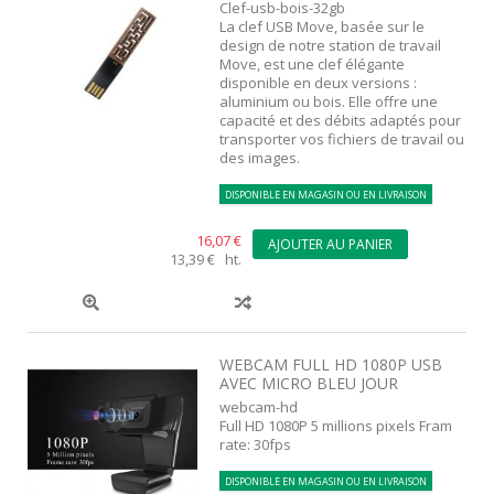
Clef-usb-bois-32gb
La clef USB Move, basée sur le
design de notre station de travail
Move, est une clef élégante
disponible en deux versions :
aluminium ou bois. Elle offre une
capacité et des débits adaptés pour
transporter vos fichiers de travail ou
des images.
DISPONIBLE EN MAGASIN OU EN LIVRAISON
16,07 €
AJOUTER AU PANIER
13,39 € ht.
WEBCAM FULL HD 1080P USB
AVEC MICRO BLEU JOUR
webcam-hd
Full HD 1080P 5 millions pixels Fram
rate: 30fps
DISPONIBLE EN MAGASIN OU EN LIVRAISON