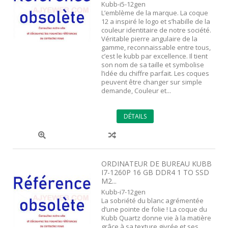
Kubb-i5-12gen
L’emblème de la marque. La coque
12 a inspiré le logo et s’habille de la
couleur identitaire de notre société.
Véritable pierre angulaire de la
gamme, reconnaissable entre tous,
c’est le kubb par excellence. Il tient
son nom de sa taille et symbolise
l’idée du chiffre parfait. Les coques
peuvent être changer sur simple
demande, Couleur et...
DÉTAILS
ORDINATEUR DE BUREAU KUBB
I7-1260P 16 GB DDR4 1 TO SSD
M2...
Kubb-i7-12gen
La sobriété du blanc agrémentée
d’une pointe de folie ! La coque du
Kubb Quartz donne vie à la matière
grâce à sa texture givrée et ses