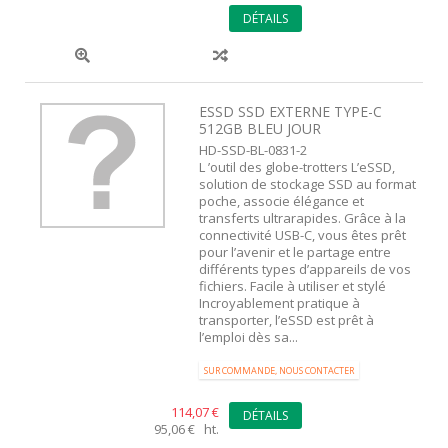
DÉTAILS
ESSD SSD EXTERNE TYPE-C
512GB BLEU JOUR
HD-SSD-BL-0831-2
L ’outil des globe-trotters L’eSSD,
solution de stockage SSD au format
poche, associe élégance et
transferts ultrarapides. Grâce à la
connectivité USB-C, vous êtes prêt
pour l’avenir et le partage entre
différents types d’appareils de vos
fichiers. Facile à utiliser et stylé
Incroyablement pratique à
transporter, l’eSSD est prêt à
l’emploi dès sa...
SUR COMMANDE, NOUS CONTACTER
114,07 €
DÉTAILS
95,06 € ht.