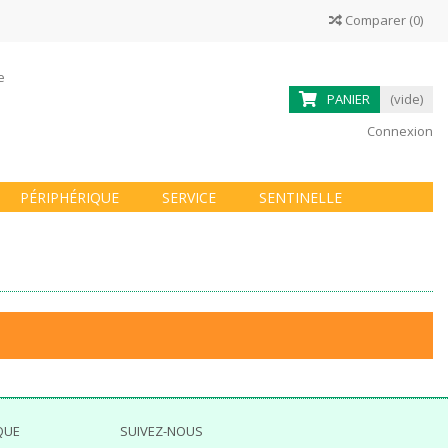
Comparer
(
0
)
ne
PANIER
(vide)
Connexion
PÉRIPHÉRIQUE
SERVICE
SENTINELLE
QUE
SUIVEZ-NOUS