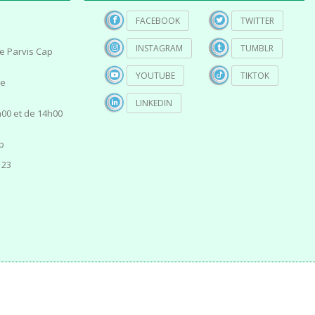
FACEBOOK
TWITTER
INSTAGRAM
TUMBLR
e Parvis Cap
YOUTUBE
TIKTOK
ce
LINKEDIN
00 et de 14h00
p
 23