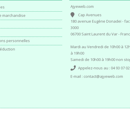
Ajyeweb.com
es
Cap Avenues
e marchandise
180 avenue Eugène Donadeï - fac
3000
06700 Saint Laurent du Var - Fran
ons personnelles
Mardi au Vendredi de 10h00 à 12h
éduction
à 19h00
Samedi de 10h00 à 19h00 non sto
Appelez-nous au :
04 93 07 02
E-mail :
contact@ajyeweb.com