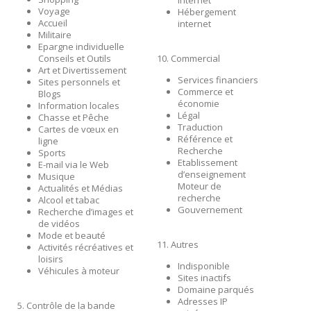
internet
Voyage
Hébergement
Accueil
internet
Militaire
Epargne individuelle
Conseils et Outils
10. Commercial
Art et Divertissement
Services financiers
Sites personnels et
Commerce et
Blogs
économie
Information locales
Légal
Chasse et Pêche
Traduction
Cartes de vœux en
Référence et
ligne
Recherche
Sports
Etablissement
E-mail via le Web
d’enseignement
Musique
Moteur de
Actualités et Médias
recherche
Alcool et tabac
Gouvernement
Recherche d’images et
de vidéos
Mode et beauté
11. Autres
Activités récréatives et
loisirs
Indisponible
Véhicules à moteur
Sites inactifs
Domaine parqués
Adresses IP
5. Contrôle de la bande