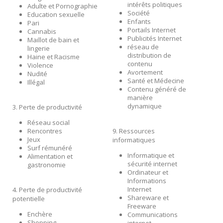
intérêts politiques
Adulte et Pornographie
Société
Education sexuelle
Enfants
Pari
Portails Internet
Cannabis
Publicités Internet
Maillot de bain et
réseau de
lingerie
distribution de
Haine et Racisme
contenu
Violence
Avortement
Nudité
Santé et Médecine
Illégal
Contenu généré de
manière
dynamique
3. Perte de productivité
Réseau social
Rencontres
9. Ressources
Jeux
informatiques
Surf rémunéré
Informatique et
Alimentation et
sécurité internet
gastronomie
Ordinateur et
Informations
Internet
4. Perte de productivité
Shareware et
potentielle
Freeware
Enchère
Communications
Shopping