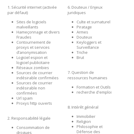
1. Sécurité internet (activée
6. Douteux / Enjeux
par défaut)
juridiques
Sites de logiciels
Culte et surnaturel
malveillants
Piratage
Hameçonnage et divers
Armes
Fraudes
Douteux
Contournement de
Keyloggers et
proxys et services
Surveillance
d’anonymisation
Triche
Logiciel espion et
Brut
logiciel publicitaire
Réseaux zombies
7. Question de
Sources de courrier
indésirable confirmées
ressources humaines
Sources de courrier
Formation et Outils
indésirable non
recherche d'emploi
confirmées
Url spam
Proxys http ouverts
8. Intérêt général
Immobilier
2. Responsabilité légale
Religion
Philosophie et
Consommation de
Défense des
drogues