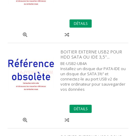
DÉTAILS
BOITIER EXTERNE USB2 POUR
HDD SATA OU IDE 3,5"...
BE-USB2-UB4A
Installez un disque dur PATA-IDE ou
un disque dur SATA 3½’’ et
connectez-le au port USB v2 de
votre ordinateur pour sauvegarder
vos données
DÉTAILS