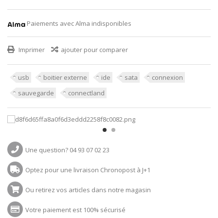
Paiements avec Alma indisponibles
Imprimer
ajouter pour comparer
usb
boitier externe
ide
sata
connexion
sauvegarde
connectland
Une question? 04 93 07 02 23
Optez pour une livraison Chronopost à J+1
Ou retirez vos articles dans notre magasin
Votre paiement est 100% sécurisé