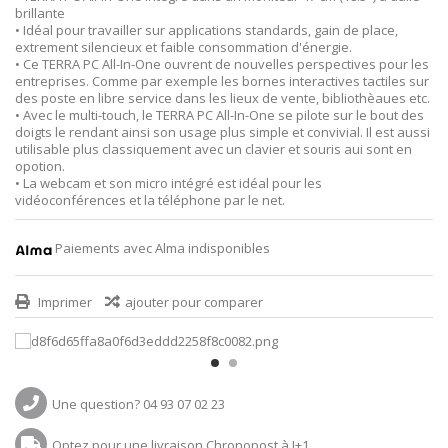
brillante
• Idéal pour travailler sur applications standards, gain de place,
extrement silencieux et faible consommation d'énergie.
• Ce TERRA PC All-In-One ouvrent de nouvelles perspectives pour les
entreprises. Comme par exemple les bornes interactives tactiles sur
des poste en libre service dans les lieux de vente, bibliothèaues etc.
• Avec le multi-touch, le TERRA PC All-In-One se pilote sur le bout des
doigts le rendant ainsi son usage plus simple et convivial. Il est aussi
utilisable plus classiquement avec un clavier et souris aui sont en
opotion.
• La webcam et son micro intégré est idéal pour les
vidéoconférences et la téléphone par le net.
Paiements avec Alma indisponibles
Imprimer
ajouter pour comparer
Une question? 04 93 07 02 23
Optez pour une livraison Chronopost à J+1