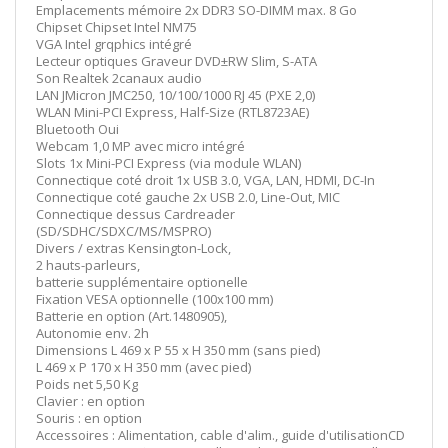
Emplacements mémoire 2x DDR3 SO-DIMM max. 8 Go
Chipset Chipset Intel NM75
VGA Intel grqphics intégré
Lecteur optiques Graveur DVD±RW Slim, S-ATA
Son Realtek 2canaux audio
LAN JMicron JMC250, 10/100/1000 RJ 45 (PXE 2,0)
WLAN Mini-PCI Express, Half-Size (RTL8723AE)
Bluetooth Oui
Webcam 1,0 MP avec micro intégré
Slots 1x Mini-PCI Express (via module WLAN)
Connectique coté droit 1x USB 3.0, VGA, LAN, HDMI, DC-In
Connectique coté gauche 2x USB 2.0, Line-Out, MIC
Connectique dessus Cardreader
(SD/SDHC/SDXC/MS/MSPRO)
Divers / extras Kensington-Lock,
2 hauts-parleurs,
batterie supplémentaire optionelle
Fixation VESA optionnelle (100x100 mm)
Batterie en option (Art.1480905),
Autonomie env. 2h
Dimensions L 469 x P 55 x H 350 mm (sans pied)
L 469 x P 170 x H 350 mm (avec pied)
Poids net 5,50 Kg
Clavier : en option
Souris : en option
Accessoires : Alimentation, cable d'alim., guide d'utilisationCD