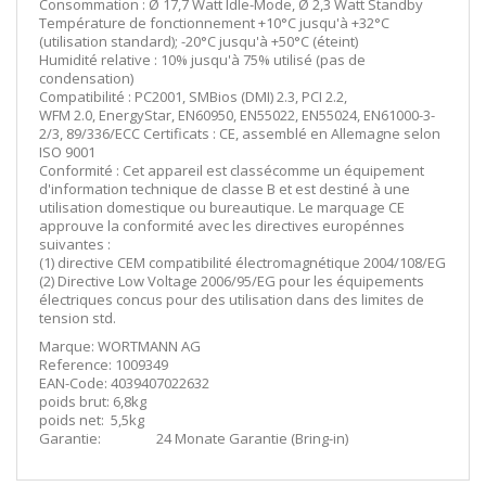
Consommation : Ø 17,7 Watt Idle-Mode, Ø 2,3 Watt Standby
Température de fonctionnement +10°C jusqu'à +32°C
(utilisation standard); -20°C jusqu'à +50°C (éteint)
Humidité relative : 10% jusqu'à 75% utilisé (pas de
condensation)
Compatibilité : PC2001, SMBios (DMI) 2.3, PCI 2.2,
WFM 2.0, EnergyStar, EN60950, EN55022, EN55024, EN61000-3-
2/3, 89/336/ECC Certificats : CE, assemblé en Allemagne selon
ISO 9001
Conformité : Cet appareil est classécomme un équipement
d'information technique de classe B et est destiné à une
utilisation domestique ou bureautique. Le marquage CE
approuve la conformité avec les directives europénnes
suivantes :
(1) directive CEM compatibilité électromagnétique 2004/108/EG
(2) Directive Low Voltage 2006/95/EG pour les équipements
électriques concus pour des utilisation dans des limites de
tension std.
Marque: WORTMANN AG
Reference: 1009349
EAN-Code: 4039407022632
poids brut: 6,8kg
poids net: 5,5kg
Garantie: 24 Monate Garantie (Bring-in)