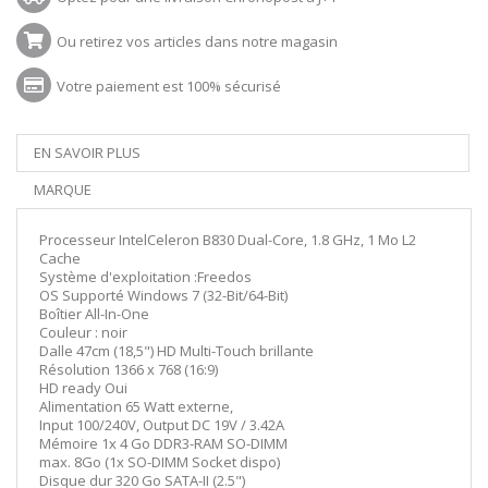
Ou retirez vos articles dans notre magasin
Votre paiement est 100% sécurisé
EN SAVOIR PLUS
MARQUE
Processeur IntelCeleron B830 Dual-Core, 1.8 GHz, 1 Mo L2
Cache
Système d'exploitation :Freedos
OS Supporté Windows 7 (32-Bit/64-Bit)
Boîtier All-In-One
Couleur : noir
Dalle 47cm (18,5") HD Multi-Touch brillante
Résolution 1366 x 768 (16:9)
HD ready Oui
Alimentation 65 Watt externe,
Input 100/240V, Output DC 19V / 3.42A
Mémoire 1x 4 Go DDR3-RAM SO-DIMM
max. 8Go (1x SO-DIMM Socket dispo)
Disque dur 320 Go SATA-II (2.5")