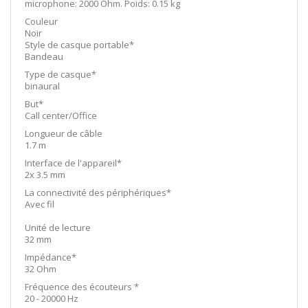
microphone: 2000 Ohm. Poids: 0.15 kg
Couleur
Noir
Style de casque portable*
Bandeau
Type de casque*
binaural
But*
Call center/Office
Longueur de câble
1.7 m
Interface de l'appareil*
2x 3.5 mm
La connectivité des périphériques*
Avec fil
Unité de lecture
32 mm
Impédance*
32 Ohm
Fréquence des écouteurs *
20 - 20000 Hz