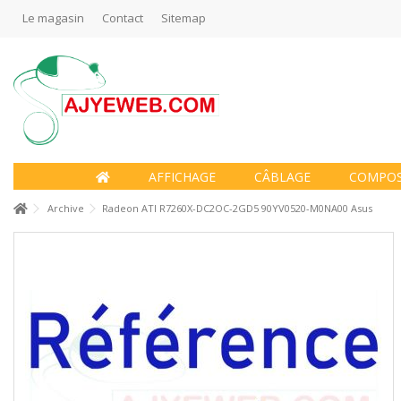
Le magasin
Contact
Sitemap
AFFICHAGE
CÂBLAGE
COMPO
Archive
Radeon ATI R7260X-DC2OC-2GD5 90YV0520-M0NA00 Asus