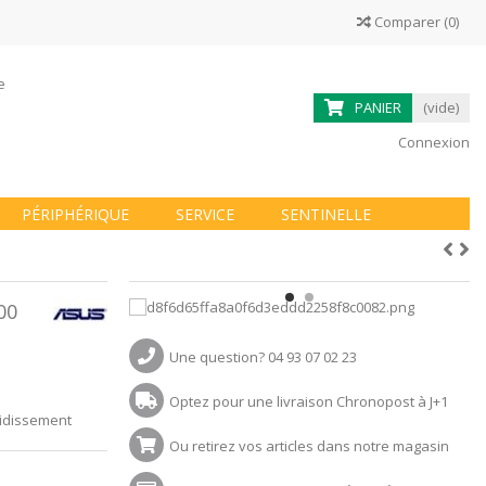
Comparer
(
0
)
ne
PANIER
(vide)
Connexion
PÉRIPHÉRIQUE
SERVICE
SENTINELLE
00
Une question? 04 93 07 02 23
Optez pour une livraison Chronopost à J+1
oidissement
Ou retirez vos articles dans notre magasin