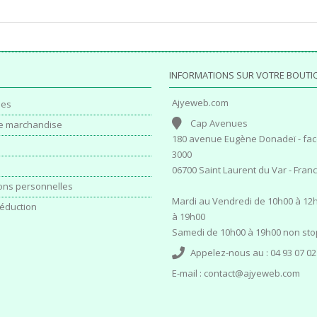
INFORMATIONS SUR VOTRE BOUTI
Ajyeweb.com
es
Cap Avenues
e marchandise
180 avenue Eugène Donadeï - fac
3000
06700 Saint Laurent du Var - Fran
ons personnelles
Mardi au Vendredi de 10h00 à 12h
éduction
à 19h00
Samedi de 10h00 à 19h00 non sto
Appelez-nous au :
04 93 07 02
E-mail :
contact@ajyeweb.com