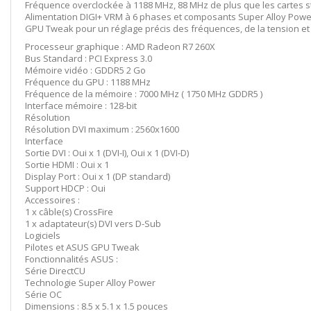
Fréquence overclockée à 1188 MHz, 88 MHz de plus que les cartes 
Alimentation DIGI+ VRM à 6 phases et composants Super Alloy Power 
GPU Tweak pour un réglage précis des fréquences, de la tension et 
Processeur graphique : AMD Radeon R7 260X
Bus Standard : PCI Express 3.0
Mémoire vidéo : GDDR5 2 Go
Fréquence du GPU : 1188 MHz
Fréquence de la mémoire : 7000 MHz ( 1750 MHz GDDR5 )
Interface mémoire : 128-bit
Résolution
Résolution DVI maximum : 2560x1600
Interface
Sortie DVI : Oui x 1 (DVI-I), Oui x 1 (DVI-D)
Sortie HDMI : Oui x 1
Display Port : Oui x 1 (DP standard)
Support HDCP : Oui
Accessoires :
1 x câble(s) CrossFire
1 x adaptateur(s) DVI vers D-Sub
Logiciels
Pilotes et ASUS GPU Tweak
Fonctionnalités ASUS :
Série DirectCU
Technologie Super Alloy Power
Série OC
Dimensions : 8.5 x 5.1 x 1.5 pouces