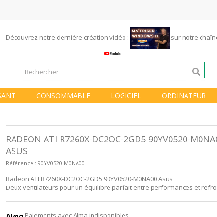
Découvrez notre dernière création vidéo :
sur notre chaî
SANT
CONSOMMABLE
LOGICIEL
ORDINATEUR
RADEON ATI R7260X-DC2OC-2GD5 90YV0520-M0NA
ASUS
Référence :
90YV0520-M0NA00
Radeon ATI R7260X-DC2OC-2GD5 90YV0520-M0NA00 Asus
Deux ventilateurs pour un équilibre parfait entre performances et refr
Paiements avec Alma indisponibles