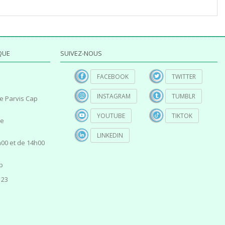
QUE
SUIVEZ-NOUS
FACEBOOK
TWITTER
INSTAGRAM
TUMBLR
e Parvis Cap
YOUTUBE
TIKTOK
ce
LINKEDIN
00 et de 14h00
p
 23