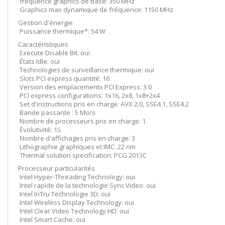
fréquence graphics de base: 350 MHz
Graphics max dynamique de fréquence: 1150 MHz
Gestion d'énergie
Puissance thermique*: 54 W
Caractéristiques
Execute Disable Bit: oui
États Idle: oui
Technologies de surveillance thermique: oui
Slots PCI express quantité: 16
Version des emplacements PCI Express: 3.0
PCI express configurations: 1x16, 2x8, 1x8+2x4
Set d'instructions pris en charge: AVX 2.0, SSE4.1, SSE4.2
Bande passante : 5 Mo/s
Nombre de processeurs pris en charge: 1
Évolutivité: 1S
Nombre d'affichages pris en charge: 3
Lithographie graphiques et IMC: 22 nm
Thermal solution specification: PCG 2013C
Processeur particularités
Intel Hyper-Threading Technology: oui
Intel rapide de la technologie Sync Video: oui
Intel InTru Technologie 3D: oui
Intel Wireless Display Technology: oui
Intel Clear Video Technology HD: oui
Intel Smart Cache: oui