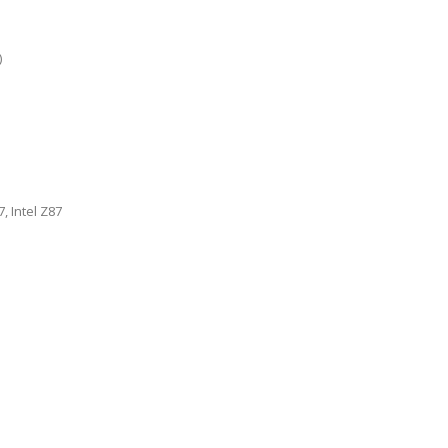
)
7, Intel Z87