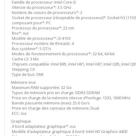
Famille de processeur: Intel Core i3
Vitesse du processeur*: 3.5 GHz
Nombre de coeurs de processeurs*: 2
Socket de processeur (réceptable de processeur)*: Socket h3 (1150
composant pour*: PC
Processus du processeur*: 22 nm
Box*: oui
Modèle de processeur*: i3-4150
Processeur nombre de threads: 4
Bus système*: 5 GT/s
Modes de fonctionnement du processeur*: 32-bit, 64-bit
Cache L3: 3 Mo
Chipsets compatible: Intel B85, Intel H81, Intel H87, Intel Q85, Intel Q8
Stepping: C0
Type de bus: DMI
Mémoire vive
Maximum RAM supportée: 32 Go
Types de mémoire pris en charge: DDR3-SDRAM
Prise en charge de la mémoire vitesse d'horloge: 1333, 1600 MHz
Bande passante mémoire (max): 25.6 Go/s
Prise en charge des cannaux de mémoire: Dual
ECC: oui
Graphique
À bord adaptateur graphique*: oui
Modèle d'adaptateur graphique à bord: Intel HD Graphics 4400