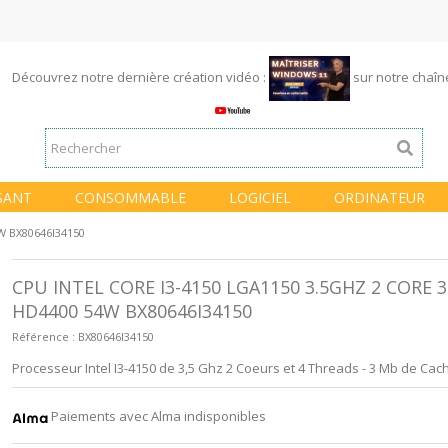
Découvrez notre dernière création vidéo :
sur notre chaî
SANT
CONSOMMABLE
LOGICIEL
ORDINATEUR
W BX80646I34150
CPU INTEL CORE I3-4150 LGA1150 3.5GHZ 2 CORE 
HD4400 54W BX80646I34150
Référence :
BX80646I34150
Processeur Intel I3-4150 de 3,5 Ghz 2 Coeurs et 4 Threads - 3 Mb de Cach
Paiements avec Alma indisponibles