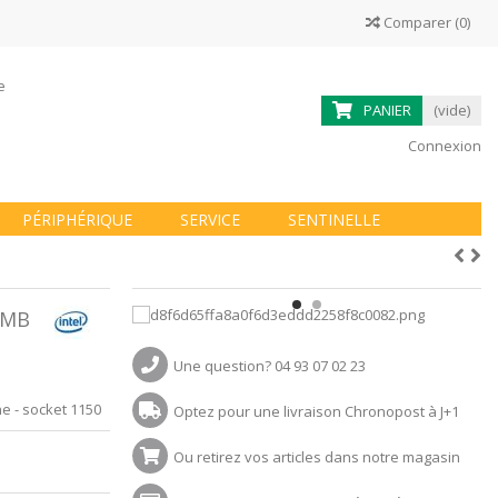
Comparer
(
0
)
ne
PANIER
(vide)
Connexion
PÉRIPHÉRIQUE
SERVICE
SENTINELLE
3MB
Une question? 04 93 07 02 23
e - socket 1150
Optez pour une livraison Chronopost à J+1
Ou retirez vos articles dans notre magasin