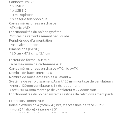
Connecteurs E/S
1 x USB 2.0
1 x USB 3.0
1 x microphone
1 x casque téléphonique
Cartes mères prises en charge
ATX,microATX
Fonctionnalités du boîtier système
Orifices de refroidissement par liquide
Périphérique d'alimentation
Pas d'alimentation
Dimensions (LxPxH)
18.5 cm x 47.2 cm x 42.1 cm
Facteur de forme Tour midi
Taille maximum de carte-mère ATX
Cartes mères prises en charge ATX,microATX
Nombre de baies internes 6
Nombre de baies accessibles à l'avant 4
Système de refroidissement Avant:120 mm montage de ventilateur x
Arrière:120 mm ventilateur x 1 / échappement
Côté:120/140 mm montage de ventilateur x 2 / admission
Fonctionnalités du boîtier système Orifices de refroidissement par l
Extension/connectivité
Baies d'extension 4 (total) / 4 (libre) x accessible de face - 5.25"
4 (total) / 4 (libre) x interne - 3.5"