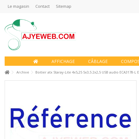
Le magasin
Contact
Sitemap
AFFICHAGE
CÂBLAGE
COMPO
Archive
Boitier atx Staray-Lite 4x5,25 5x3,5 2x2,5 USB audio ECA3178-L