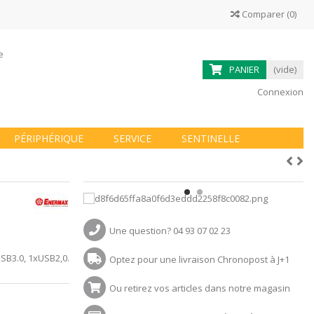
Comparer
(
0
)
ne
PANIER
(vide)
Connexion
PÉRIPHÉRIQUE
SERVICE
SENTINELLE
Une question? 04 93 07 02 23
USB3.0, 1xUSB2,0.
Optez pour une livraison Chronopost à J+1
Ou retirez vos articles dans notre magasin