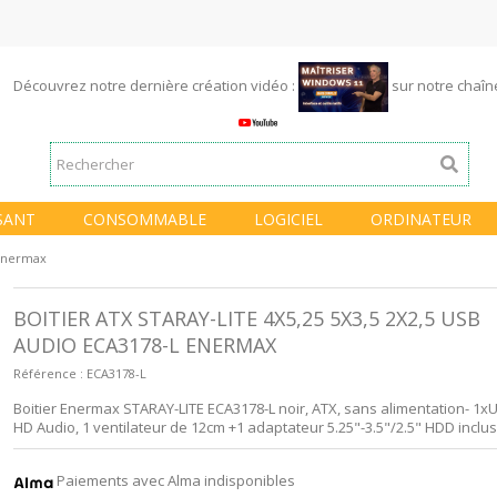
Découvrez notre dernière création vidéo :
sur notre chaî
SANT
CONSOMMABLE
LOGICIEL
ORDINATEUR
 Enermax
BOITIER ATX STARAY-LITE 4X5,25 5X3,5 2X2,5 USB
AUDIO ECA3178-L ENERMAX
Référence :
ECA3178-L
Boitier Enermax STARAY-LITE ECA3178-L noir, ATX, sans alimentation- 1x
HD Audio, 1 ventilateur de 12cm +1 adaptateur 5.25"-3.5"/2.5" HDD inclus
Paiements avec Alma indisponibles