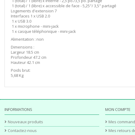
1 (total) / 1 (libre) x interne - 2,5 po./3,5 po. partagé
1 (total) / 1 (libre) x accessible de face - 5,25"/ 3,5" partagé
Logements d'extension 7
Interfaces 1 x USB 2.0
1 x USB 3.0
1 x microphone - mini-jack
1 x casque téléphonique - mini-jack
Alimentation : non
Dimensions :
Largeur 18.5 cm
Profondeur 47.2 cm
Hauteur 42.1 cm
Poids brut:
5,68 Kg
INFORMATIONS
MON COMPTE
Nouveaux produits
Mes command
Contactez-nous
Mes retours d