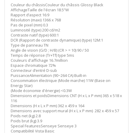
Couleur du châssisCouleur du châssis Glossy Black
AffichageTaille de l'écran 18.5”W
Rapport d’aspect 16:9
Résolution (maxi) 1366 x 768
Pas de pixel (mm) 0.3
Luminosité (type) 200 cd/m2
Contraste natif (type) 600:1
DCR (Rapport de contraste dynamique) (type) 12M:1
Type de panneau TN
Angle de vision (G/D ; H/B) (CR > = 10) 90 / 50
Temps de réponse (Tr+Tf) type 5ms
Couleurs d'affichage 16.7million
Espace chromatique 72%
Connecteur d’entré D-sub
PuissanceAlimentation (90~264 CA) Built-in
Consommation électrique (Mode marche) 11W (Base on
Energy Star)
(Mode économie d'énergie) <0.3W
Dimensions et poidsDimensions CNT (H x L x P mm) 365 x 518 x
116
Dimensions (H x L x P mm) 362 x 459 x 164
Dimensions avec support mural (H x L x P mm) 282 x 459 x 57
Poids net (kg) 2.8
Poids brut (kg) 3.9
Special FeaturesSenseye Senseye 3
Compatibilité Vista Basic