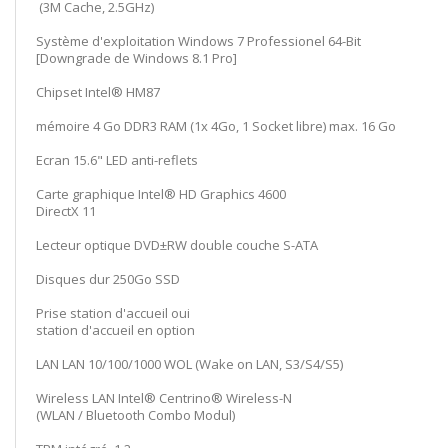
(3M Cache, 2.5GHz)
Système d'exploitation Windows 7 Professionel 64-Bit
[Downgrade de Windows 8.1 Pro]
Chipset Intel® HM87
mémoire 4 Go DDR3 RAM (1x 4Go, 1 Socket libre) max. 16 Go
Ecran 15.6" LED anti-reflets
Carte graphique Intel® HD Graphics 4600
DirectX 11
Lecteur optique DVD±RW double couche S-ATA
Disques dur 250Go SSD
Prise station d'accueil oui
station d'accueil en option
LAN LAN 10/100/1000 WOL (Wake on LAN, S3/S4/S5)
Wireless LAN Intel® Centrino® Wireless-N
(WLAN / Bluetooth Combo Modul)