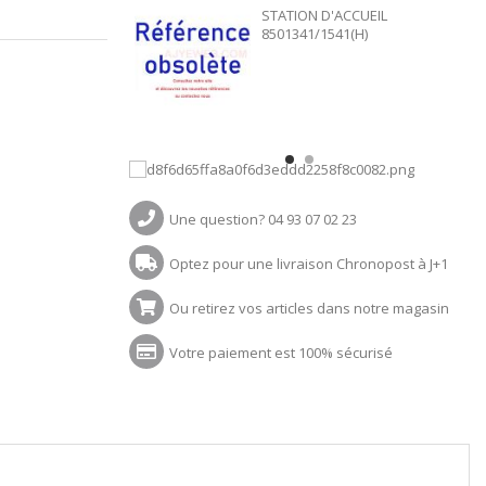
STATION D'ACCUEIL
8501341/1541(H)
Une question? 04 93 07 02 23
Optez pour une livraison Chronopost à J+1
Ou retirez vos articles dans notre magasin
Votre paiement est 100% sécurisé