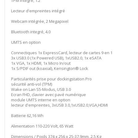
TPM intégré, 1.2
Lecteur d'empreintes intégré
Webcam intégrée, 2 Megapixel
Bluetooth integré, 4.0
UMTS en option
Connectiques 1x ExpressCard, lecteur de cartes 9 en 1
3x USB3.0 (1x Powered USB), 1xUSB2.0, 1x eSATA
1x VGA, 1x HDMI, 1x Micro In/out
1x S/PDIF out (koaxial), Kensington® Lock
Particularités prise pour dockingstation Pro
sécurité anti-vol (TPM)
Wake on Lan S5-Modus, USB 3.0
Ecran FHD, clavier avec pavé numérique
module UMTS interne en option
lecteur d'empreintes, 3xUSB 3.0,1xUSB2.0,VGA,HDMI
Batterie 62,16 Wh
Alimentation 110-220 Volt, 65 Watt
Dimensions / Poids 374 x 256 x 25-37.9mm, 2.5 Kg