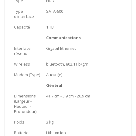
Type
HDD
Type
SATA-600
d'interface
Capacité
1 TB
Communications
Interface
Gigabit Ethernet
réseau
Wireless
bluetooth, 802.11 b/g/n
Modem (Type)
Aucun(e)
Général
Dimensions
41.7 cm - 3.9 cm - 26.9 cm
(Largeur -
Hauteur -
Profondeur)
Poids
3 kg
Batterie
Lithium Ion