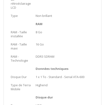
rétroéclairage
LCD
Type
Non brillant
RAM
RAM - Taille
8 Go
installée
RAM - Taille
16 Go
maxi
RAM -
DDR3 SDRAM
Technologie
Données techniques
Disque Dur
1 x 1 To - Standard - Serial ATA-600
Type de Terra
Highend
Mobile
Disque dur