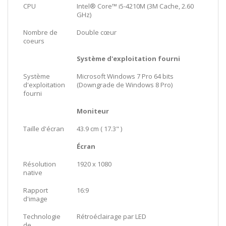
CPU
Intel® Core™ i5-4210M (3M Cache, 2.60
GHz)
Nombre de
Double cœur
coeurs
Système d'exploitation fourni
Système
Microsoft Windows 7 Pro 64 bits
d'exploitation
(Downgrade de Windows 8 Pro)
fourni
Moniteur
Taille d'écran
43.9 cm ( 17.3" )
Écran
Résolution
1920 x 1080
native
Rapport
16:9
d'image
Technologie
Rétroéclairage par LED
de