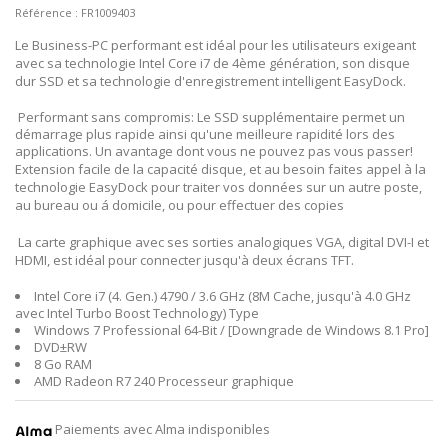
Référence :
FR1009403
Le Business-PC performant est idéal pour les utilisateurs exigeant
avec sa technologie Intel Core i7 de 4ème génération, son disque
dur SSD et sa technologie d'enregistrement intelligent EasyDock.
Performant sans compromis: Le SSD supplémentaire permet un
démarrage plus rapide ainsi qu'une meilleure rapidité lors des
applications. Un avantage dont vous ne pouvez pas vous passer!
Extension facile de la capacité disque, et au besoin faites appel à la
technologie EasyDock pour traiter vos données sur un autre poste,
au bureau ou á domicile, ou pour effectuer des copies
La carte graphique avec ses sorties analogiques VGA, digital DVI-I et
HDMI, est idéal pour connecter jusqu'à deux écrans TFT.
Intel Core i7 (4. Gen.) 4790 / 3.6 GHz (8M Cache, jusqu'à 4.0 GHz
avec Intel Turbo Boost Technology) Type
Windows 7 Professional 64-Bit / [Downgrade de Windows 8.1 Pro]
DVD±RW
8 Go RAM
AMD Radeon R7 240 Processeur graphique
Paiements avec Alma indisponibles