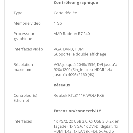
Contrôleur graphique
Type
Carte dédiée
Mémoire vidéo
1 Go
Processeur
AMD Radeon R7 240
graphique
Interfaces vidéo
VGA, DVI-D, HDMI
Supporte le double affichage
Résolution
VGA jusqu'à 2048x1536, DVI jusqu'à
maximum
920x1200 (Single-Link), HDMI 1.4a
jusqu'à 4096x2160 (4K)
Réseaux
Contrôleur(s)
Realtek RTL8111F, WOL/ PXE
Ethernet
Extension/connectivité
Interfaces
1x PS/2, 2x USB 2.0, 6x USB 3.0 (2x en
façade), 1x VGA, 1x DVI-D (digital), 1x
HDMI 1.4a, 1x LAN (RJ-45), 6x Audio