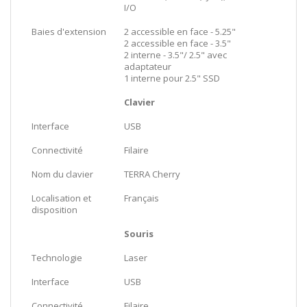
I/O
Baies d'extension
2 accessible en face - 5.25"
2 accessible en face - 3.5"
2 interne - 3.5"/ 2.5" avec
adaptateur
1 interne pour 2.5" SSD
Clavier
Interface
USB
Connectivité
Filaire
Nom du clavier
TERRA Cherry
Localisation et
Français
disposition
Souris
Technologie
Laser
Interface
USB
Connectivité
Filaire