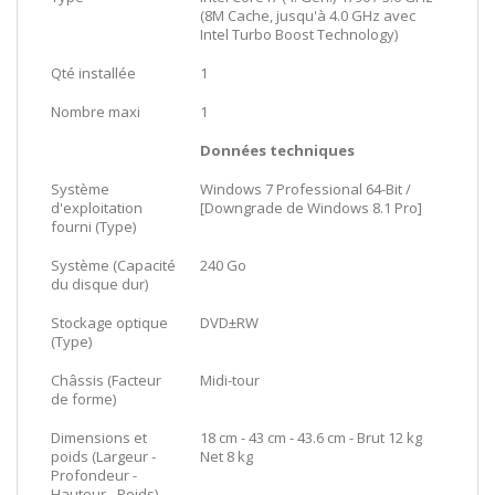
(8M Cache, jusqu'à 4.0 GHz avec
Intel Turbo Boost Technology)
Qté installée
1
Nombre maxi
1
Données techniques
Système
Windows 7 Professional 64-Bit /
d'exploitation
[Downgrade de Windows 8.1 Pro]
fourni (Type)
Système (Capacité
240 Go
du disque dur)
Stockage optique
DVD±RW
(Type)
Châssis (Facteur
Midi-tour
de forme)
Dimensions et
18 cm - 43 cm - 43.6 cm - Brut 12 kg
poids (Largeur -
Net 8 kg
Profondeur -
Hauteur - Poids)