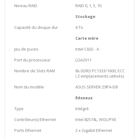
Niveau RAID
RAID 0, 1, 5, 10
Stockage
Capacité du disque dur
4 To
Carte mère
Jeu de puces
Intel C602 - A
Port du processeur
LGA2011
Nombre de Slots RAM
8x DDR3 PC1333/1600, ECC
( 2 emplacements utilisés)
Nom du modèle
ASUS SERVER Z9PA-D8
Réseaux
Type
Intégré
Contrôleur(s) Ethernet
Intel 82574L, WOL/PXE
Ports Ethernet
2 x Gigabit Ethernet