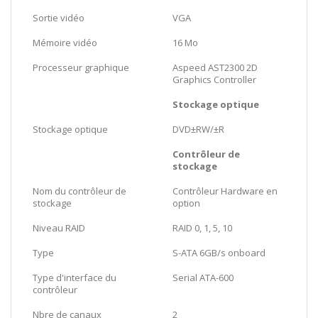
Sortie vidéo
VGA
Mémoire vidéo
16 Mo
Processeur graphique
Aspeed AST2300 2D
Graphics Controller
Stockage optique
Stockage optique
DVD±RW/±R
Contrôleur de
stockage
Nom du contrôleur de
Contrôleur Hardware en
stockage
option
Niveau RAID
RAID 0, 1, 5, 10
Type
S-ATA 6GB/s onboard
Type d'interface du
Serial ATA-600
contrôleur
Nbre de canaux
2