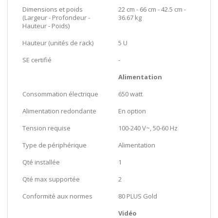
Dimensions et poids
22 cm - 66 cm - 42.5 cm -
(Largeur - Profondeur -
36.67 kg
Hauteur - Poids)
Hauteur (unités de rack)
5 U
SE certifié
-
Alimentation
Consommation électrique
650 watt
Alimentation redondante
En option
Tension requise
100-240 V~, 50-60 Hz
Type de périphérique
Alimentation
Qté installée
1
Qté max supportée
2
Conformité aux normes
80 PLUS Gold
Vidéo