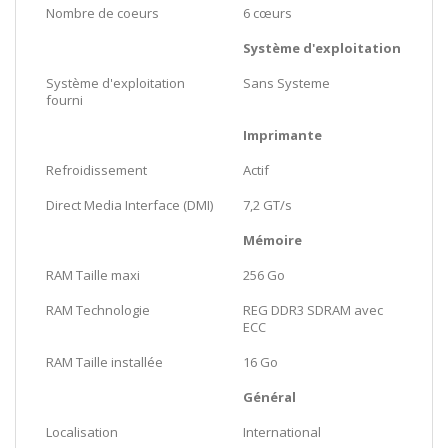
Nombre de coeurs
6 cœurs
Système d'exploitation
Système d'exploitation
Sans Systeme
fourni
Imprimante
Refroidissement
Actif
Direct Media Interface (DMI)
7,2 GT/s
Mémoire
RAM Taille maxi
256 Go
RAM Technologie
REG DDR3 SDRAM avec
ECC
RAM Taille installée
16 Go
Général
Localisation
International