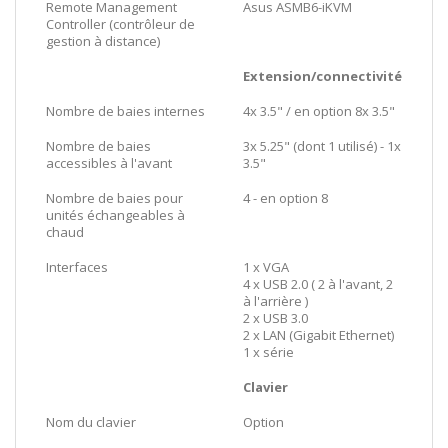
Remote Management
Asus ASMB6-iKVM
Controller (contrôleur de
gestion à distance)
Extension/connectivité
Nombre de baies internes
4x 3.5" / en option 8x 3.5"
Nombre de baies
3x 5.25" (dont 1 utilisé) - 1x
accessibles à l'avant
3.5"
Nombre de baies pour
4 - en option 8
unités échangeables à
chaud
Interfaces
1 x VGA
4 x USB 2.0 ( 2 à l'avant, 2
à l'arrière )
2 x USB 3.0
2 x LAN (Gigabit Ethernet)
1 x série
Clavier
Nom du clavier
Option