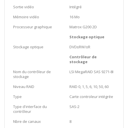
Sortie vidéo
Intégré
Mémoire vidéo
16 Mo
Processeur graphique
Matrox G200 2D
Stockage optique
Stockage optique
DVD±RW/±R
Contrôleur de
stockage
Nom du contrôleur de
LSI MegaRAID SAS 9271-8I
stockage
Niveau RAID
RAID 0, 1, 5, 6, 10, 50, 60
Type
Carte controleur intégrée
Type d'interface du
SAS-2
contrôleur
Nbre de canaux
8