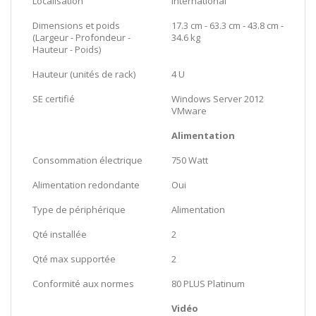
Localisation
International
Dimensions et poids
17.3 cm - 63.3 cm - 43.8 cm -
(Largeur - Profondeur -
34.6 kg
Hauteur - Poids)
Hauteur (unités de rack)
4 U
SE certifié
Windows Server 2012
VMware
Alimentation
Consommation électrique
750 Watt
Alimentation redondante
Oui
Type de périphérique
Alimentation
Qté installée
2
Qté max supportée
2
Conformité aux normes
80 PLUS Platinum
Vidéo