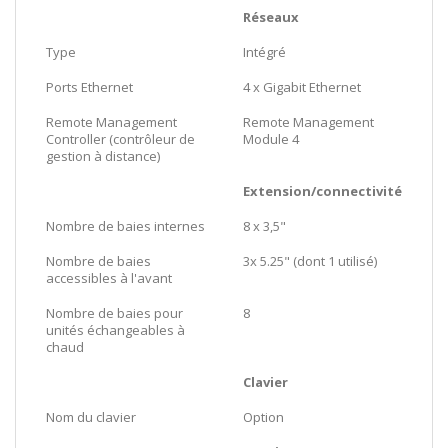
Réseaux
Type
Intégré
Ports Ethernet
4 x Gigabit Ethernet
Remote Management
Remote Management
Controller (contrôleur de
Module 4
gestion à distance)
Extension/connectivité
Nombre de baies internes
8 x 3,5"
Nombre de baies
3x 5.25" (dont 1 utilisé)
accessibles à l'avant
Nombre de baies pour
8
unités échangeables à
chaud
Clavier
Nom du clavier
Option