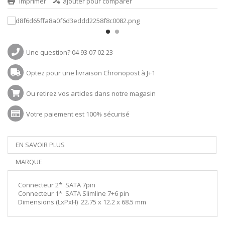
Imprimer
ajouter pour comparer
Une question? 04 93 07 02 23
Optez pour une livraison Chronopost à J+1
Ou retirez vos articles dans notre magasin
Votre paiement est 100% sécurisé
EN SAVOIR PLUS
MARQUE
Connecteur 2* SATA 7pin
Connecteur 1* SATA Slimline 7+6 pin
Dimensions (LxPxH) 22.75 x 12.2 x 68.5 mm