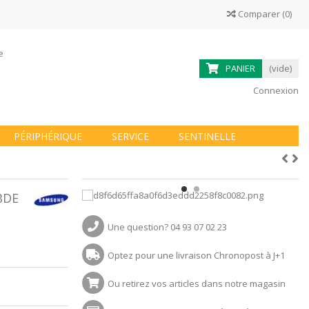
Comparer
(
0
)
ne
PANIER
(vide)
Connexion
PÉRIPHÉRIQUE
SERVICE
SENTINELLE
BDE
Une question? 04 93 07 02 23
Optez pour une livraison Chronopost à J+1
Ou retirez vos articles dans notre magasin