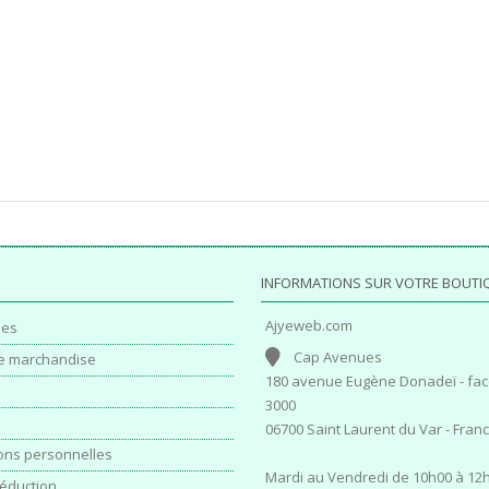
INFORMATIONS SUR VOTRE BOUTI
Ajyeweb.com
es
Cap Avenues
e marchandise
180 avenue Eugène Donadeï - fac
3000
06700 Saint Laurent du Var - Fran
ons personnelles
Mardi au Vendredi de 10h00 à 12h
éduction