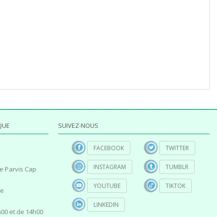
QUE
SUIVEZ-NOUS
FACEBOOK
TWITTER
INSTAGRAM
TUMBLR
e Parvis Cap
YOUTUBE
TIKTOK
ce
LINKEDIN
00 et de 14h00