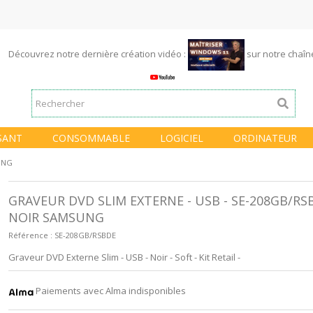
Découvrez notre dernière création vidéo :
sur notre chaî
SANT
CONSOMMABLE
LOGICIEL
ORDINATEUR
SUNG
GRAVEUR DVD SLIM EXTERNE - USB - SE-208GB/RS
NOIR SAMSUNG
Référence :
SE-208GB/RSBDE
Graveur DVD Externe Slim - USB - Noir - Soft - Kit Retail -
Paiements avec Alma indisponibles