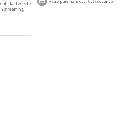
Votre paiement est 100% sécurisé
oute la diversité
n streaming.