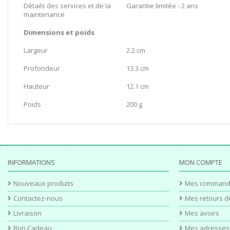
Détails des services et de la
Garantie limitée - 2 ans
maintenance
Dimensions et poids
Largeur
2.2 cm
Profondeur
13.3 cm
Hauteur
12.1 cm
Poids
200 g
INFORMATIONS
MON COMPTE
Nouveaux produits
Mes command
Contactez-nous
Mes retours d
Livraison
Mes avoirs
Bon Cadeau
Mes adresses