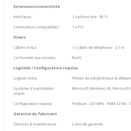
Extension/connectivité
Interfaces
1 x phone line - RJ-11
Connecteurs compatibles
1 x PCI
Divers
Câbles inclus
1 x câble de téléphone - 2.1 m
Conformité aux normes
RoHS
Logiciels / Configuration requise
Logiciel inclus
Pilotes de périphérique & utilitai
Système d'exploitation
Microsoft Windows 95, Microsoft
requis
Configuration requise
Pentium - 233 MHz - RAM 32 Mo -
Garantie du fabricant
Services & maintenance
2 ans de garantie