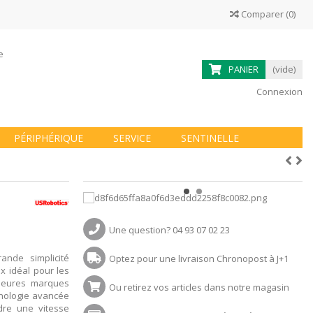
Comparer
(
0
)
ne
PANIER
(vide)
Connexion
PÉRIPHÉRIQUE
SERVICE
SENTINELLE
1
Une question? 04 93 07 02 23
ande simplicité
Optez pour une livraison Chronopost à J+1
x idéal pour les
illeures marques
Ou retirez vos articles dans notre magasin
nologie avancée
dre une vitesse