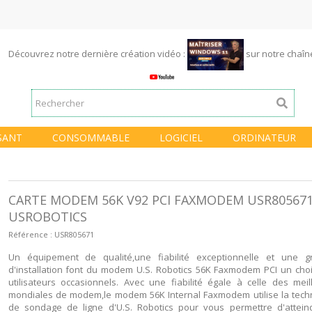
Découvrez notre dernière création vidéo :
sur notre chaî
SANT
CONSOMMABLE
LOGICIEL
ORDINATEUR
CARTE MODEM 56K V92 PCI FAXMODEM USR80567
USROBOTICS
Référence :
USR805671
Un équipement de qualité,une fiabilité exceptionnelle et une gr
d'installation font du modem U.S. Robotics 56K Faxmodem PCI un choi
utilisateurs occasionnels. Avec une fiabilité égale à celle des me
mondiales de modem,le modem 56K Internal Faxmodem utilise la tech
de sondage de ligne d'U.S. Robotics pour vous permettre d'attein