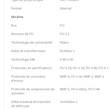
Format
Internal
Modem
Bus
PCI
Révision de PCI
PCI 2.2
Technologie de connectivité
Filaire
Débit de transfert maxi
56 Kbits/ s
Technologie 56K
V.90, V.92
Protocoles et spécifications
ITU V.29, ITU V.34, ITU V.90, ITU V.1
Protocole de correction
MNP-4, ITU V.42, MNP-2, MNP-3
d'erreur
Protocole de compression de
MNP-5, ITU V.42bis, ITU V.44
données
Débit maximal de transfert
14.4 Kbits/ s
de télécopie