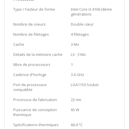
Type / Facteur de forme
Intel Core i3 4160 (4ème
génération)
Nombre de coeurs
Double cœur
Nombre de filetages
4 filetages
Cache
3 Mo
Détails de la mémoire cache
L3 - 3 Mo
Nbre de processeurs
1
Cadence d'horloge
3.6 GHz
Port de processeur
LGA1150 Socket
compatible
Processus de fabrication
22 nm
Puissance de conception
65 W
thermique
Spécifications thermiques
66.4 °C