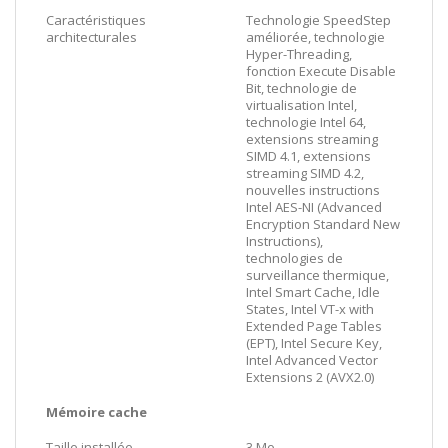
Caractéristiques
Technologie SpeedStep
architecturales
améliorée, technologie
Hyper-Threading,
fonction Execute Disable
Bit, technologie de
virtualisation Intel,
technologie Intel 64,
extensions streaming
SIMD 4.1, extensions
streaming SIMD 4.2,
nouvelles instructions
Intel AES-NI (Advanced
Encryption Standard New
Instructions),
technologies de
surveillance thermique,
Intel Smart Cache, Idle
States, Intel VT-x with
Extended Page Tables
(EPT), Intel Secure Key,
Intel Advanced Vector
Extensions 2 (AVX2.0)
Mémoire cache
Taille installée
3 Mo