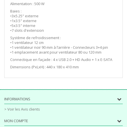
Alimentation : 500 W
Baies :
•3x5.25" externe
•1x3.5" externe
•5x3.5" interne
•7 slots d'extension
Système de refroidissement :
•1 ventilateur 12 cm
•1 ventilateur noir 90 mm à l’arrière - Connecteurs 3+4 pin
•1 emplacement avant pour ventilateur 80 ou 120 mm
Connectique en façade : 4 x USB 2.0 + HD Audio + 1 x E-SATA
Dimensions (PxLxH) : 440 x 180 x 410 mm
INFORMATIONS
> Voir les Avis clients
MON COMPTE