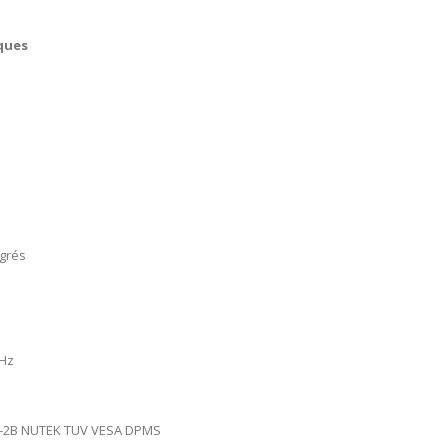
ques
égrés
 Hz
-2B NUTEK TUV VESA DPMS