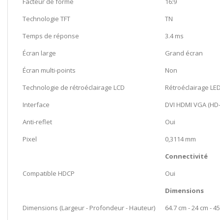
Facteur de forme
16:9
Technologie TFT
TN
Temps de réponse
3.4 ms
Écran large
Grand écran
Écran multi-points
Non
Technologie de rétroéclairage LCD
Rétroéclairage LE
Interface
DVI HDMI VGA (HD-
Anti-reflet
Oui
Pixel
0,3114 mm
Connectivité
Compatible HDCP
Oui
Dimensions
Dimensions (Largeur - Profondeur - Hauteur)
64.7 cm - 24 cm - 4