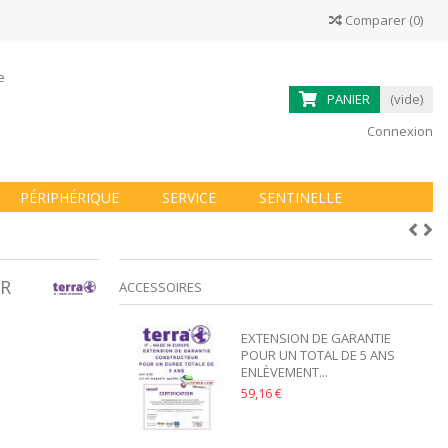
Comparer
(
0
)
ne
PANIER
(vide)
Connexion
PÉRIPHÉRIQUE
SERVICE
SENTINELLE
IR
ACCESSOIRES
EXTENSION DE GARANTIE
POUR UN TOTAL DE 5 ANS
ENLÈVEMENT...
59,16 €