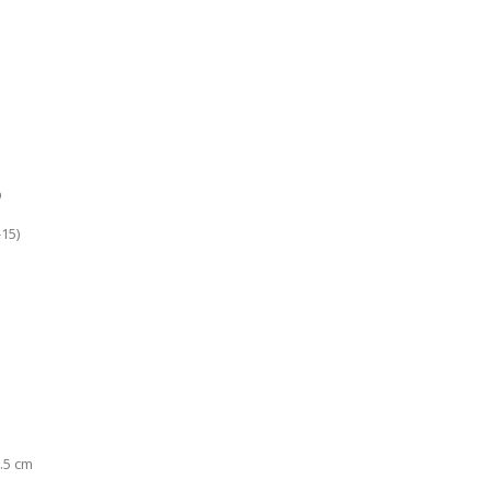
D
15)
5.5 cm