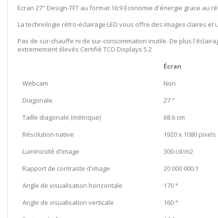
Ecran 27" Design-TFT au format 16:9 Economie d'énergie grace au ré
La technologie rétro-éclairage LED vous offre des images claires e
Pas de sur-chauffe ni de sur-consommation inutile. De plus l'éclai
extremement élevés Certifié TCO Displays 5.2
Écran
Webcam
Non
Diagonale
27 "
Taille diagonale (métrique)
68.6 cm
Résolution native
1920 x 1080 pixels
Luminosité d'image
300 cd/m2
Rapport de contraste d'image
20 000 000:1
Angle de visualisation horizontale
170 °
Angle de visualisation verticale
160 °