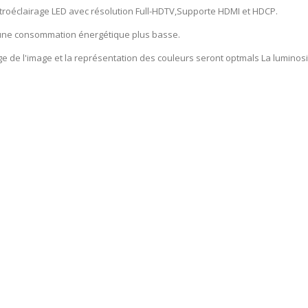
troéclairage LED avec résolution Full-HDTV,Supporte HDMI et HDCP.
t une consommation énergétique plus basse.
rage de l'image et la représentation des couleurs seront optmals La lumin