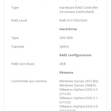
Type
Hardware RAID-Controller
24-canaux (redondant)
RAID Level
RAID 0/1/10/5/50/6
Hard Drive
Type
SAS HDD
Capacity
option
RAID configuration
RAID size (max)
28,8
Réseaux
Conformité aux normes
Windows Server 2012 (R2)
Windows Server 2008 R2
VMware vSphere ESXi 5.5
(U1/U2)
VMware vSphere ESXi 5.1
(U1/U2)
VMware vSphere ESXi 5.0
(U1/U2/U3)