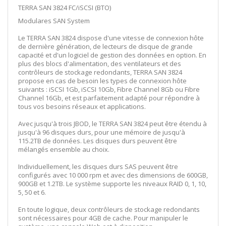
TERRA SAN 3824 FC/iSCSI (BTO)
Modulares SAN System
Le TERRA SAN 3824 dispose d'une vitesse de connexion hôte
de dernière génération, de lecteurs de disque de grande
capacité et d'un logiciel de gestion des données en option. En
plus des blocs d'alimentation, des ventilateurs et des
contrôleurs de stockage redondants, TERRA SAN 3824
propose en cas de besoin les types de connexion hôte
suivants : iSCSI 1Gb, iSCSI 10Gb, Fibre Channel 8Gb ou Fibre
Channel 16Gb, et est parfaitement adapté pour répondre à
tous vos besoins réseaux et applications.
Avec jusqu'à trois JBOD, le TERRA SAN 3824 peut être étendu à
jusqu'à 96 disques durs, pour une mémoire de jusqu'à
115.2TB de données. Les disques durs peuvent être
mélangés ensemble au choix.
Individuellement, les disques durs SAS peuvent être
configurés avec 10 000 rpm et avec des dimensions de 600GB,
900GB et 1.2TB. Le système supporte les niveaux RAID 0, 1, 10,
5, 50 et 6.
En toute logique, deux contrôleurs de stockage redondants
sont nécessaires pour 4GB de cache. Pour manipuler le