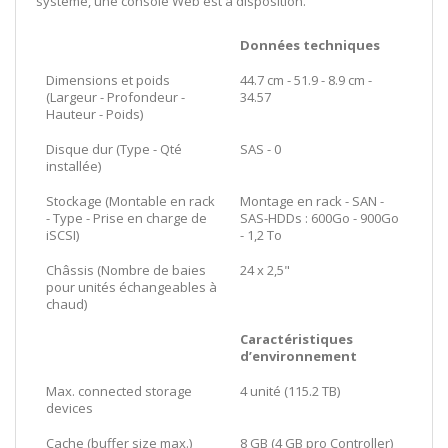
système, une console Web est à disposition.
Données techniques
Dimensions et poids
44.7 cm - 51.9 - 8.9 cm -
(Largeur - Profondeur -
34.57
Hauteur - Poids)
Disque dur (Type - Qté
SAS - 0
installée)
Stockage (Montable en rack
Montage en rack - SAN -
- Type - Prise en charge de
SAS-HDDs : 600Go - 900Go
iSCSI)
- 1,2 To
Châssis (Nombre de baies
24 x 2,5"
pour unités échangeables à
chaud)
Caractéristiques
d’environnement
Max. connected storage
4 unité (115.2 TB)
devices
Cache (buffer size max.)
8 GB (4 GB pro Controller)