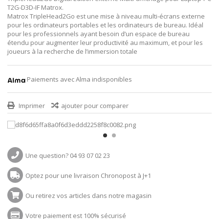
T2G-D3D-IF Matrox.
Matrox TripleHead2Go est une mise à niveau multi-écrans externe
pour les ordinateurs portables et les ordinateurs de bureau. Idéal
pour les professionnels ayant besoin d’un espace de bureau
étendu pour augmenter leur productivité au maximum, et pour les
joueurs à la recherche de l’immersion totale
Paiements avec Alma indisponibles
Imprimer
ajouter pour comparer
Une question? 04 93 07 02 23
Optez pour une livraison Chronopost à J+1
Ou retirez vos articles dans notre magasin
Votre paiement est 100% sécurisé