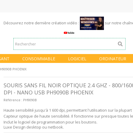
Découvrez notre dernière création vidéo :
sur notre chaî
SANT
CONSOMMABLE
LOGICIEL
ORDINATEUR
B PH9090B PHOENIX
SOURIS SANS FIL NOIR OPTIQUE 2.4 GHZ - 800/160
DPI - NANO USB PH9090B PHOENIX
Référence :
PH9090B
Haute sensibilité jusqu'à 1 600 dpi, permettant l'utilisation sur la plupar
Capteur optique de haute sensibilité.
Il fonctionne sur presque toutes l
Inclut le logiciel de programmation pour les boutons.
Luxe Design desktop ou netbook.