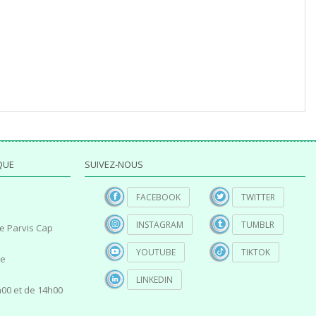
QUE
SUIVEZ-NOUS
FACEBOOK
TWITTER
INSTAGRAM
TUMBLR
e Parvis Cap
YOUTUBE
TIKTOK
ce
LINKEDIN
00 et de 14h00