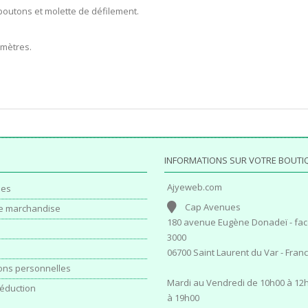
boutons et molette de défilement.
 mètres.
INFORMATIONS SUR VOTRE BOUTI
Ajyeweb.com
es
Cap Avenues
e marchandise
180 avenue Eugène Donadeï - fac
3000
06700 Saint Laurent du Var - Fran
ons personnelles
Mardi au Vendredi de 10h00 à 12h
éduction
à 19h00