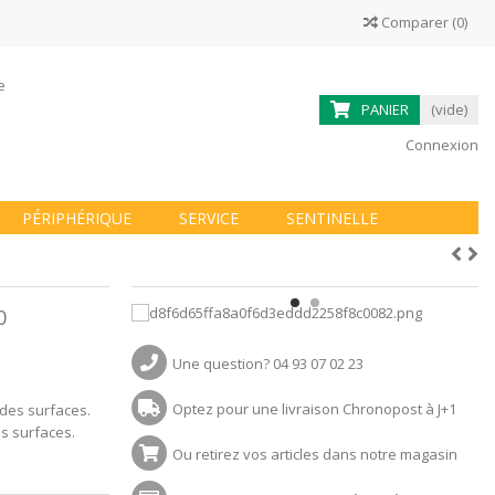
Comparer
(
0
)
ne
PANIER
(vide)
Connexion
PÉRIPHÉRIQUE
SERVICE
SENTINELLE
0
Une question? 04 93 07 02 23
Optez pour une livraison Chronopost à J+1
t des surfaces.
es surfaces.
Ou retirez vos articles dans notre magasin