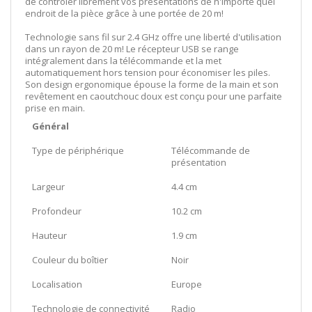
de contrôler librement vos présentations de n'importe quel
endroit de la pièce grâce à une portée de 20 m!
Technologie sans fil sur 2.4 GHz offre une liberté d'utilisation
dans un rayon de 20 m! Le récepteur USB se range
intégralement dans la télécommande et la met
automatiquement hors tension pour économiser les piles.
Son design ergonomique épouse la forme de la main et son
revêtement en caoutchouc doux est conçu pour une parfaite
prise en main.
Général
Type de périphérique
Télécommande de
présentation
Largeur
4.4 cm
Profondeur
10.2 cm
Hauteur
1.9 cm
Couleur du boîtier
Noir
Localisation
Europe
Technologie de connectivité
Radio