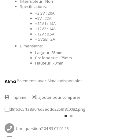
Interrupteur : Non
Spécifications:
+3.3V : 20A
+5V : 22A
+12V1 : 14A
+12V2 : 14A
- 12V : 0.5A
+ 5VSB : 2A
Dimensions:
Largeur: 85mm
Profondeur: 175mm
Hauteur: 70mm
Paiements avec Alma indisponibles
Imprimer
ajouter pour comparer
Une question? 04 93 07 02 23