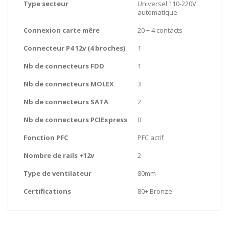
Type secteur
Universel 110-220V
automatique
Connexion carte mêre
20 + 4 contacts
Connecteur P4 12v (4 broches)
1
Nb de connecteurs FDD
1
Nb de connecteurs MOLEX
3
Nb de connecteurs SATA
2
Nb de connecteurs PCIExpress
0
Fonction PFC
PFC actif
Nombre de rails +12v
2
Type de ventilateur
80mm
Certifications
80+ Bronze