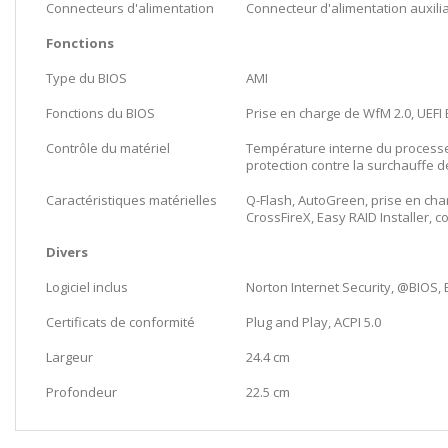
Connecteurs d'alimentation
Connecteur d'alimentation auxili
Fonctions
Type du BIOS
AMI
Fonctions du BIOS
Prise en charge de WfM 2.0, UEFI 
Contrôle du matériel
Température interne du processeu
protection contre la surchauffe d
Caractéristiques matérielles
Q-Flash, AutoGreen, prise en cha
CrossFireX, Easy RAID Installer, 
Divers
Logiciel inclus
Norton Internet Security, @BIOS,
Certificats de conformité
Plug and Play, ACPI 5.0
Largeur
24.4 cm
Profondeur
22.5 cm