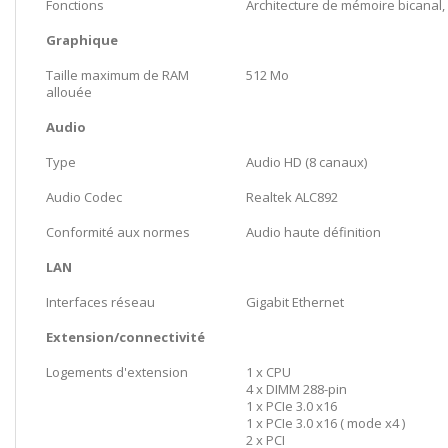
Fonctions
Architecture de mémoire bicanal, 
Graphique
Taille maximum de RAM
512 Mo
allouée
Audio
Type
Audio HD (8 canaux)
Audio Codec
Realtek ALC892
Conformité aux normes
Audio haute définition
LAN
Interfaces réseau
Gigabit Ethernet
Extension/connectivité
Logements d'extension
1 x CPU
4 x DIMM 288-pin
1 x PCIe 3.0 x16
1 x PCIe 3.0 x16 ( mode x4 )
2 x PCI