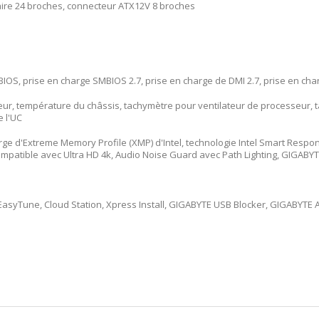
aire 24 broches, connecteur ATX12V 8 broches
BIOS, prise en charge SMBIOS 2.7, prise en charge de DMI 2.7, prise en char
r, température du châssis, tachymètre pour ventilateur de processeur, ta
e l'UC
rge d'Extreme Memory Profile (XMP) d'Intel, technologie Intel Smart Respon
compatible avec Ultra HD 4k, Audio Noise Guard avec Path Lighting, GIGABY
 EasyTune, Cloud Station, Xpress Install, GIGABYTE USB Blocker, GIGABYTE