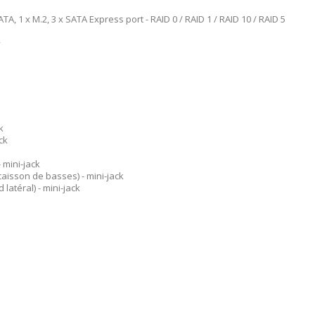
A, 1 x M.2, 3 x SATA Express port - RAID 0 / RAID 1 / RAID 10 / RAID 5
y
k
ck
- mini-jack
 caisson de basses) - mini-jack
 latéral) - mini-jack