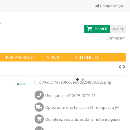
Comparer
(
0
)
ne
PANIER
(vide)
Connexion
PÉRIPHÉRIQUE
SERVICE
SENTINELLE
Une question? 04 93 07 02 23
Optez pour une livraison Chronopost à J+1
Ou retirez vos articles dans notre magasin