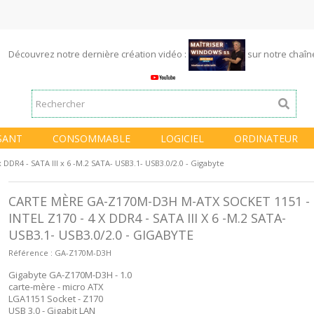
Découvrez notre dernière création vidéo :
sur notre chaî
SANT
CONSOMMABLE
LOGICIEL
ORDINATEUR
DDR4 - SATA III x 6 -M.2 SATA- USB3.1- USB3.0/2.0 - Gigabyte
CARTE MÈRE GA-Z170M-D3H M-ATX SOCKET 1151 -
INTEL Z170 - 4 X DDR4 - SATA III X 6 -M.2 SATA-
USB3.1- USB3.0/2.0 - GIGABYTE
Référence :
GA-Z170M-D3H
Gigabyte GA-Z170M-D3H - 1.0
carte-mère - micro ATX
LGA1151 Socket - Z170
USB 3.0 - Gigabit LAN