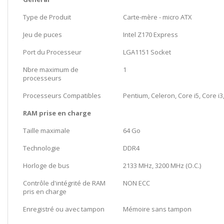
Type de Produit
Carte-mère - micro ATX
Jeu de puces
Intel Z170 Express
Port du Processeur
LGA1151 Socket
Nbre maximum de
1
processeurs
Processeurs Compatibles
Pentium, Celeron, Core i5, Core i3,
RAM prise en charge
Taille maximale
64 Go
Technologie
DDR4
Horloge de bus
2133 MHz, 3200 MHz (O.C.)
Contrôle d'intégrité de RAM
NON ECC
pris en charge
Enregistré ou avec tampon
Mémoire sans tampon