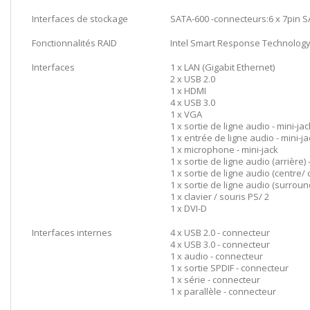
Interfaces de stockage
SATA-600 -connecteurs:6 x 7pin SAT
Fonctionnalités RAID
Intel Smart Response Technolog
Interfaces
1 x LAN (Gigabit Ethernet)
2 x USB 2.0
1 x HDMI
4 x USB 3.0
1 x VGA
1 x sortie de ligne audio - mini-jac
1 x entrée de ligne audio - mini-ja
1 x microphone - mini-jack
1 x sortie de ligne audio (arrière) 
1 x sortie de ligne audio (centre/
1 x sortie de ligne audio (surround
1 x clavier / souris PS/ 2
1 x DVI-D
Interfaces internes
4 x USB 2.0 - connecteur
4 x USB 3.0 - connecteur
1 x audio - connecteur
1 x sortie SPDIF - connecteur
1 x série - connecteur
1 x parallèle - connecteur