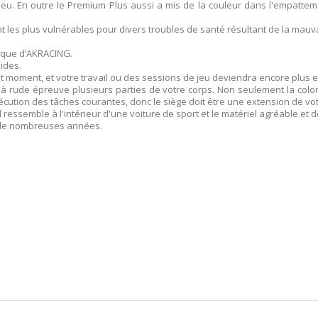
 bleu. En outre le Premium Plus aussi a mis de la couleur dans l'empatt
t les plus vulnérables pour divers troubles de santé résultant de la mauva
mique d’AKRACING.
pides.
out moment, et votre travail ou des sessions de jeu deviendra encore plus e
 à rude épreuve plusieurs parties de votre corps. Non seulement la colon
xécution des tâches courantes, donc le siège doit être une extension de vo
ressemble à l'intérieur d'une voiture de sport et le matériel agréable et d
r de nombreuses années.