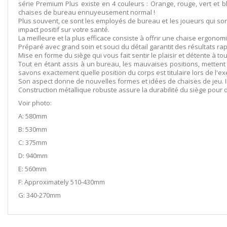
série Premium Plus existe en 4 couleurs : Orange, rouge, vert et
chaises de bureau ennuyeusement normal !
Plus souvent, ce sont les employés de bureau et les joueurs qui son
impact positif sur votre santé.
La meilleure et la plus efficace consiste à offrir une chaise ergono
Préparé avec grand soin et souci du détail garantit des résultats ra
Mise en forme du siège qui vous fait sentir le plaisir et détente à t
Tout en étant assis à un bureau, les mauvaises positions, mettent
savons exactement quelle position du corps est titulaire lors de l'e
Son aspect donne de nouvelles formes et idées de chaises de jeu. Il 
Construction métallique robuste assure la durabilité du siège pou
Voir photo:
A: 580mm
B: 530mm
C: 375mm
D: 940mm
E: 560mm
F: Approximately 510-430mm
G: 340-270mm