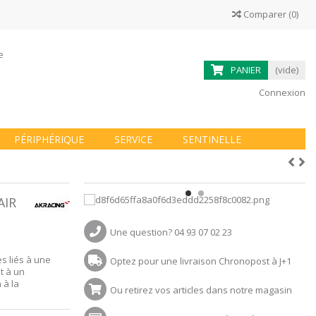
Comparer
(
0
)
ne
PANIER
(vide)
Connexion
PÉRIPHÉRIQUE
SERVICE
SENTINELLE
AIR
Une question? 04 93 07 02 23
s liés à une
Optez pour une livraison Chronopost à J+1
t à un
 à la
Ou retirez vos articles dans notre magasin