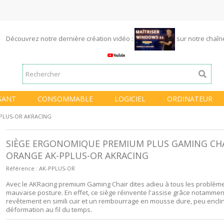
Découvrez notre dernière création vidéo :
sur notre chaî
SANT
CONSOMMABLE
LOGICIEL
ORDINATEUR
PPLUS-OR AKRACING
SIÈGE ERGONOMIQUE PREMIUM PLUS GAMING CH
ORANGE AK-PPLUS-OR AKRACING
Référence :
AK-PPLUS-OR
Avec le AKRacing premium Gaming Chair dites adieu à tous les problème
mauvaise posture. En effet, ce siège réinvente l'assise grâce notammen
revêtement en simili cuir et un rembourrage en mousse dure, peu enclin
déformation au fil du temps.