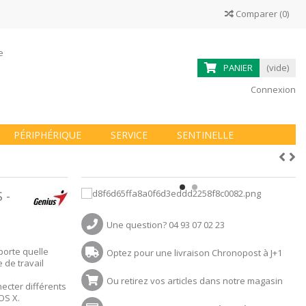
Comparer
(
0
)
ne
PANIER
(vide)
Connexion
PÉRIPHÉRIQUE
SERVICE
SENTINELLE
 -
Une question? 04 93 07 02 23
porte quelle
Optez pour une livraison Chronopost à J+1
 de travail
Ou retirez vos articles dans notre magasin
ecter différents
OS X.