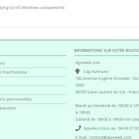
Flying-Scroll (Windows uniquement)
INFORMATIONS SUR VOTRE BOUTI
Ajyeweb.com
es
Cap Avenues
e marchandise
180 avenue Eugène Donadeï - fac
3000
06700 Saint Laurent du Var - Fran
ons personnelles
Mardi au Vendredi de 10h00 à 12h
éduction
à 19h00
Samedi de 10h00 à 19h00 non sto
Appelez-nous au :
04 93 07 02
E-mail :
contact@ajyeweb.com