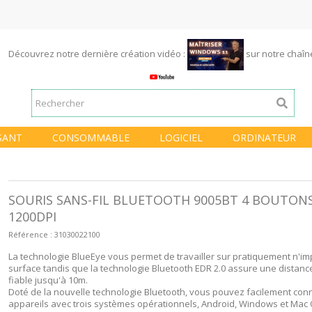
Découvrez notre dernière création vidéo :
sur notre chaî
SANT
CONSOMMABLE
LOGICIEL
ORDINATEUR
SOURIS SANS-FIL BLUETOOTH 9005BT 4 BOUTONS
1200DPI
Référence :
31030022100
La technologie BlueEye vous permet de travailler sur pratiquement n'im
surface tandis que la technologie Bluetooth EDR 2.0 assure une distance
fiable jusqu'à 10m.
Doté de la nouvelle technologie Bluetooth, vous pouvez facilement conn
appareils avec trois systèmes opérationnels, Android, Windows et Mac 