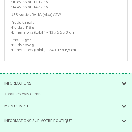
•10.8V 3A ou 11.1V 3A
•14.4V 3A ou 14.8V 3A
USB sortie : 5V 1A (Max) / 5W
Produit seul :
•Poids : 418 g
•Dimensions (Lxlxh) = 13 x 5,5 x 3 cm
Emballage :
•Poids : 652 g
•Dimensions (Lxlxh) = 24 x 16 x 6,5 cm
INFORMATIONS
> Voir les Avis clients
MON COMPTE
INFORMATIONS SUR VOTRE BOUTIQUE