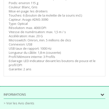
Poids: environ 115 g
Couleur: Blanc, Gris
Mise en page: les droitiers
Touches: 6 (bouton de la molette de la souris incl.)
Capteur: Avago ADNS-3090
Type: Optical
Résolution: max. 4000 DPI
Vitesse de numérisation: max. 1,5 m / s
Accélération: max. 20 G
Microswitch: Omron, min. 5 millions de clics
Connexion: USB
USB taux de rapport: 1000 Hz
Longueur du câble: 1,8 m (couverte)
Profil Mémoire interne: 3 Profils
Eclairage: LED indicateur devant les boutons de pouce et le
profil DPI
Garantie: 2 ans
INFORMATIONS
> Voir les Avis clients