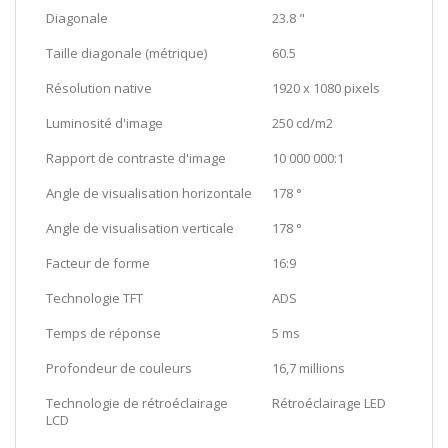
Diagonale
23.8 "
Taille diagonale (métrique)
60.5
Résolution native
1920 x 1080 pixels
Luminosité d'image
250 cd/m2
Rapport de contraste d'image
10 000 000:1
Angle de visualisation horizontale
178 °
Angle de visualisation verticale
178 °
Facteur de forme
16:9
Technologie TFT
ADS
Temps de réponse
5 ms
Profondeur de couleurs
16,7 millions
Technologie de rétroéclairage
Rétroéclairage LED
LCD