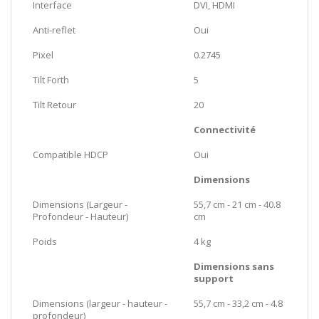
Interface
DVI, HDMI
Anti-reflet
Oui
Pixel
0.2745
Tilt Forth
5
Tilt Retour
20
Connectivité
Compatible HDCP
Oui
Dimensions
Dimensions (Largeur -
55,7 cm - 21 cm - 40.8
Profondeur - Hauteur)
cm
Poids
4 kg
Dimensions sans
support
Dimensions (largeur - hauteur -
55,7 cm - 33,2 cm - 4.8
profondeur)