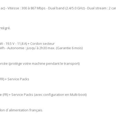
1ac) - Vitesse : 300 à 867 Mbps - Dual band (2.4/5.0 GHz) - Dual stream : 2
ntégré.
W - 19.5 V - 11,8 A) + Cordon secteur
82 Wh - Autonomie : jusqu´à 2h30 max. (Garantie 6 mois)
rcée (protège votre machine pendant le transport)
FR) + Service Packs
(FR) + Service Packs (avec configuration en Multi-boot)
don d´alimentation français.