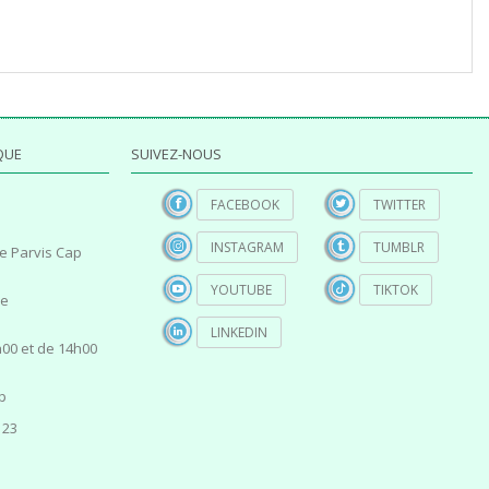
QUE
SUIVEZ-NOUS
FACEBOOK
TWITTER
INSTAGRAM
TUMBLR
e Parvis Cap
YOUTUBE
TIKTOK
ce
LINKEDIN
00 et de 14h00
p
 23