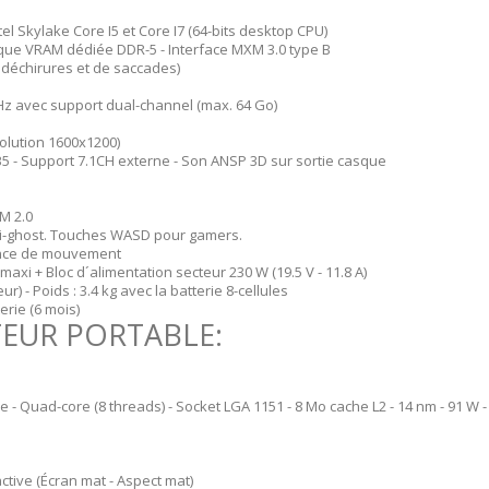
l Skylake Core I5 et Core I7 (64-bits desktop CPU)
que VRAM dédiée DDR-5 - Interface MXM 3.0 type B
 déchirures et de saccades)
 avec support dual-channel (max. 64 Go)
olution 1600x1200)
B5 - Support 7.1CH externe - Son ANSP 3D sur sortie casque
PM 2.0
nti-ghost. Touches WASD pour gamers.
sance de mouvement
 maxi + Bloc d´alimentation secteur 230 W (19.5 V - 11.8 A)
) - Poids : 3.4 kg avec la batterie 8-cellules
erie (6 mois)
EUR PORTABLE:
e - Quad-core (8 threads) - Socket LGA 1151 - 8 Mo cache L2 - 14 nm - 91 W - 
ctive (Écran mat - Aspect mat)