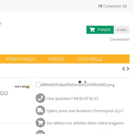
Comparer
(
0
)
ne
PANIER
(vide)
Connexion
PÉRIPHÉRIQUE
SERVICE
SENTINELLE
2GO
Une question? 04 93 07 02 23
Optez pour une livraison Chronopost à J+1
Ou retirez vos articles dans notre magasin