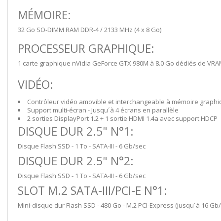
MÉMOIRE:
32 Go SO-DIMM RAM DDR-4 / 2133 MHz (4 x 8 Go)
PROCESSEUR GRAPHIQUE:
1 carte graphique nVidia GeForce GTX 980M à 8.0 Go dédiés de VRAM
VIDÉO:
Contrôleur vidéo amovible et interchangeable à mémoire graphi
Support multi-écran - Jusqu´à 4 écrans en parallèle
2 sorties DisplayPort 1.2 + 1 sortie HDMI 1.4a avec support HDCP
DISQUE DUR 2.5" N°1:
Disque Flash SSD - 1 To - SATA-III - 6 Gb/sec
DISQUE DUR 2.5" N°2:
Disque Flash SSD - 1 To - SATA-III - 6 Gb/sec
SLOT M.2 SATA-III/PCI-E N°1:
Mini-disque dur Flash SSD - 480 Go - M.2 PCI-Express (jusqu´à 16 Gb/