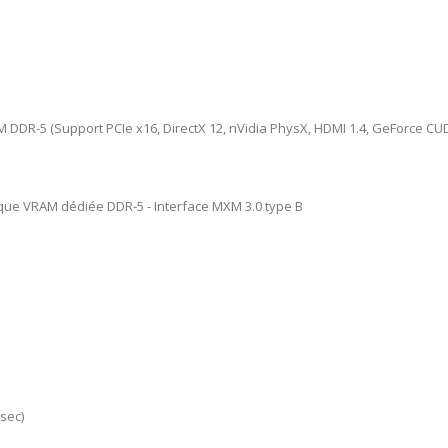
 DDR-5 (Support PCIe x16, DirectX 12, nVidia PhysX, HDMI 1.4, GeForce CU
que VRAM dédiée DDR-5 - Interface MXM 3.0 type B
sec)