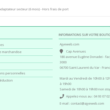
adaptateur secteur (6 mois) - Hors frais de port
INFORMATIONS SUR VOTRE BOUTI
Ajyeweb.com
es
Cap Avenues
e marchandise
180 avenue Eugène Donadeï - fac
3000
06700 Saint Laurent du Var - Fran
ons personnelles
Mardi au Vendredi de 10h00 à 12h
éduction
à 19h00
Samedi de 10h00 à 19h00 non sto
Appelez-nous au :
04 93 07 02
E-mail :
contact@ajyeweb.com