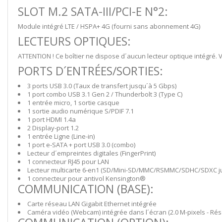
SLOT M.2 SATA-III/PCI-E N°2:
Module intégré LTE / HSPA+ 4G (fourni sans abonnement 4G)
LECTEURS OPTIQUES:
ATTENTION ! Ce boîtier ne dispose d´aucun lecteur optique intégré.
PORTS D´ENTRÉES/SORTIES:
3 ports USB 3.0 (Taux de transfert jusqu´à 5 Gbps)
1 port combo USB 3.1 Gen 2 / Thunderbolt 3 (Type C)
1 entrée micro, 1 sortie casque
1 sortie audio numérique S/PDIF 7.1
1 port HDMI 1.4a
2 Display-port 1.2
1 entrée Ligne (Line-in)
1 port e-SATA + port USB 3.0 (combo)
Lecteur d´empreintes digitales (FingerPrint)
1 connecteur RJ45 pour LAN
Lecteur multicarte 6-en1 (SD/Mini-SD/MMC/RSMMC/SDHC/SDXC ju
1 connecteur pour antivol Kensington®
COMMUNICATION (BASE):
Carte réseau LAN Gigabit Ethernet intégrée
Caméra vidéo (Webcam) intégrée dans l´écran (2.0 M-pixels - Rés