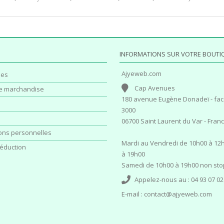
INFORMATIONS SUR VOTRE BOUTI
Ajyeweb.com
es
Cap Avenues
e marchandise
180 avenue Eugène Donadeï - fac
3000
06700 Saint Laurent du Var - Fran
ons personnelles
Mardi au Vendredi de 10h00 à 12h
éduction
à 19h00
Samedi de 10h00 à 19h00 non sto
Appelez-nous au :
04 93 07 02
E-mail :
contact@ajyeweb.com