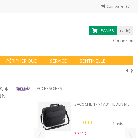
Comparer
(
0
)
ne
PANIER
(vide)
Connexion
PÉRIPHÉRIQUE
SERVICE
SENTINELLE
A 4
ACCESSOIRES
NN
CCUEIL
SACOCHE 17"-17,3" HEDEN ME
TION 731
3 DOUBLE...
1 avis
1 avis
29,41 €