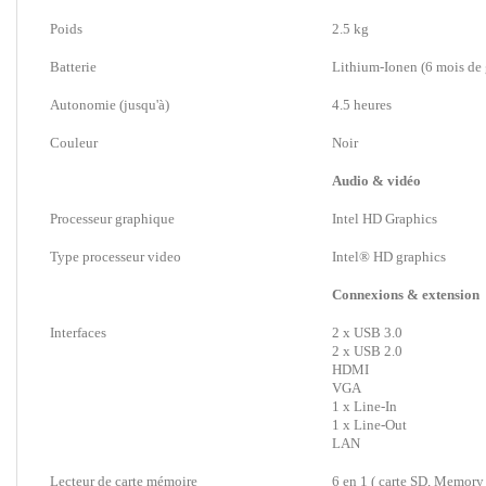
Poids
2.5 kg
Batterie
Lithium-Ionen (6 mois de 
Autonomie (jusqu'à)
4.5 heures
Couleur
Noir
Audio & vidéo
Processeur graphique
Intel HD Graphics
Type processeur video
Intel® HD graphics
Connexions & extension
Interfaces
2 x USB 3.0
2 x USB 2.0
HDMI
VGA
1 x Line-In
1 x Line-Out
LAN
Lecteur de carte mémoire
6 en 1 ( carte SD, Memory