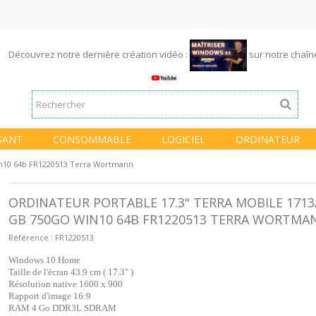
Découvrez notre dernière création vidéo :
sur notre chaî
SANT
CONSOMMABLE
LOGICIEL
ORDINATEUR
in10 64b FR1220513 Terra Wortmann
ORDINATEUR PORTABLE 17.3" TERRA MOBILE 1713
GB 750GO WIN10 64B FR1220513 TERRA WORTMA
Référence :
FR1220513
STATION D'A
DOCKINGSTA
Windows 10 Home
EXTERNE USB
Taille de l'écran 43.9 cm ( 17.3" )
Résolution native 1600 x 900
Rapport d'image 16:9
RAM 4 Go DDR3L SDRAM