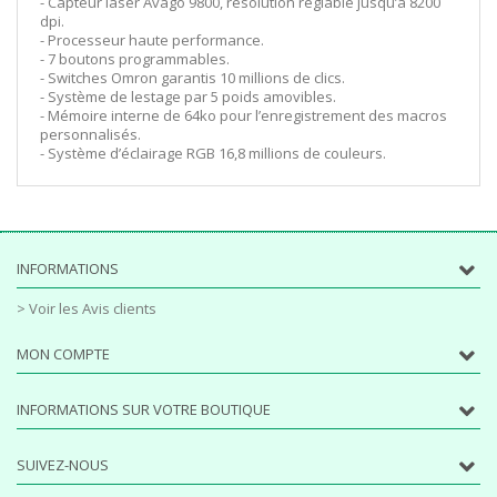
- Capteur laser Avago 9800, résolution réglable jusqu’à 8200
dpi.
- Processeur haute performance.
- 7 boutons programmables.
- Switches Omron garantis 10 millions de clics.
- Système de lestage par 5 poids amovibles.
- Mémoire interne de 64ko pour l’enregistrement des macros
personnalisés.
- Système d’éclairage RGB 16,8 millions de couleurs.
INFORMATIONS
> Voir les Avis clients
MON COMPTE
INFORMATIONS SUR VOTRE BOUTIQUE
SUIVEZ-NOUS