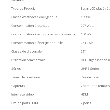
Type de Produit
Écran LCD plat à ré
Classe d'efficacité énergétique
Classe C
Consommation électrique
297 Watt
Consommation électrique en mode marche
180 Watt
Consommation d'énergie annuelle
263 kWh
Classe de diagonale
55"
Utilisation commerciale
Oui - signalisation
Séries
UHF-E Series
Tuner de télévision
Pas de tuner
Capteurs
Capteur de tempér
Interface vidéo
HDMI
Qté de ports HDMI
2 ports