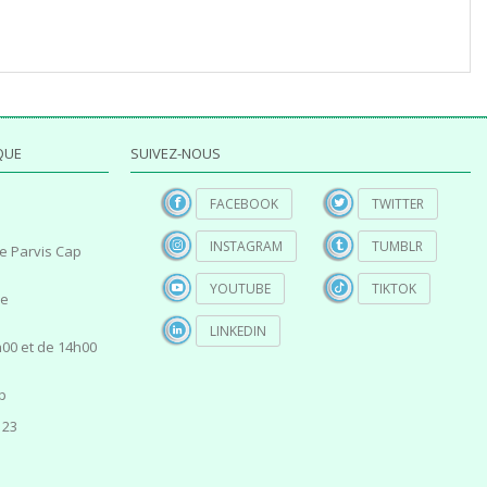
QUE
SUIVEZ-NOUS
FACEBOOK
TWITTER
INSTAGRAM
TUMBLR
e Parvis Cap
YOUTUBE
TIKTOK
ce
LINKEDIN
00 et de 14h00
p
 23