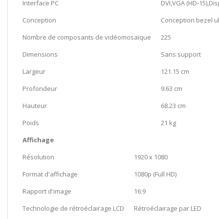
Interface PC
DVI,VGA (HD-15),Dis
Conception
Conception bezel ult
Nombre de composants de vidéomosaïque
225
Dimensions
Sans support
Largeur
121.15 cm
Profondeur
9.63 cm
Hauteur
68.23 cm
Poids
21 kg
Affichage
Résolution
1920 x 1080
Format d'affichage
1080p (Full HD)
Rapport d'image
16:9
Technologie de rétroéclairage LCD
Rétroéclairage par LED