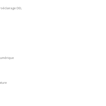
troéclairage DEL
 numérique
ature