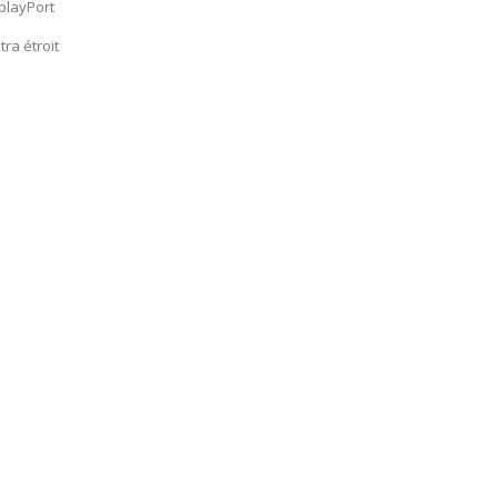
playPort
ra étroit