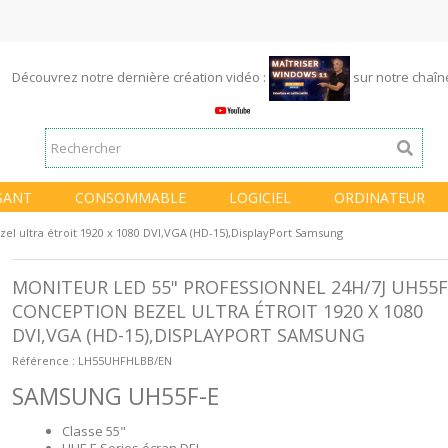
Découvrez notre dernière création vidéo :
sur notre chaî
SANT
CONSOMMABLE
LOGICIEL
ORDINATEUR
el ultra étroit 1920 x 1080 DVI,VGA (HD-15),DisplayPort Samsung
MONITEUR LED 55" PROFESSIONNEL 24H/7J UH55F
CONCEPTION BEZEL ULTRA ÉTROIT 1920 X 1080
DVI,VGA (HD-15),DISPLAYPORT SAMSUNG
Référence :
LH55UHFHLBB/EN
SAMSUNG UH55F-E
Classe 55"