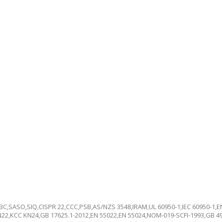
,SASO,SIQ,CISPR 22,CCC,PSB,AS/NZS 3548,IRAM,UL 60950-1,IEC 60950-1,EN 
N22,KCC KN24,GB 17625.1-2012,EN 55022,EN 55024,NOM-019-SCFI-1993,GB 4