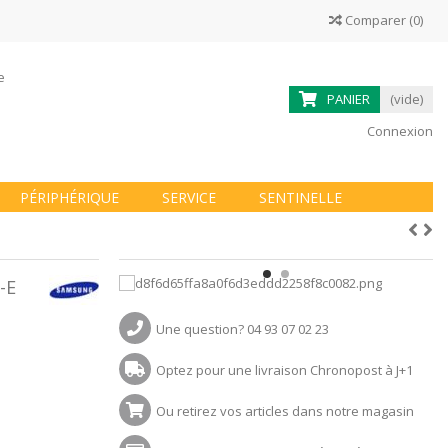
Comparer
(
0
)
ne
PANIER
(vide)
Connexion
PÉRIPHÉRIQUE
SERVICE
SENTINELLE
-E
Une question? 04 93 07 02 23
Optez pour une livraison Chronopost à J+1
Ou retirez vos articles dans notre magasin