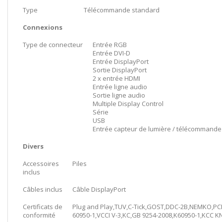
Type
Télécommande standard
Connexions
Type de connecteur
Entrée RGB
Entrée DVI-D
Entrée DisplayPort
Sortie DisplayPort
2 x entrée HDMI
Entrée ligne audio
Sortie ligne audio
Multiple Display Control
Série
USB
Entrée capteur de lumière / télécommande
Divers
Accessoires
Piles
inclus
Câbles inclus
Câble DisplayPort
Certificats de
Plug and Play,TUV,C-Tick,GOST,DDC-2B,NEMKO,PCBC
conformité
60950-1,VCCI V-3,KC,GB 9254-2008,K60950-1,KCC K