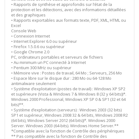
• Rapports de synthèse et approfondis sur l’état de la
protection et les détections, avec des informations détaillées
et des graphiques
• Rapports exportables aux formats texte, PDF, XML, HTML ou
Excel
Console Web
• Connexion Internet
• Internet Explorer 6.0 ou supérieur
• Firefox 1.5.0.6 ou supérieur
• Google Chrome 2.0
PC, ordinateurs portables et serveurs de fichiers
• Au minimum un PC connecté à Internet
• Pentium 300 MHz ou supérieur
• Mémoire vive : Postes de travail, 64 Mo ; Serveurs, 256 Mo
• Espace libre sur le disque dur : 280 Mo ou 64-128 Mo
antimalware seulement
• Système d’exploitation (postes de travail) : Windows XP SP2
et supérieure (Vista & Windows 7 & Windows 8 (32 y 64 bits))*.
Windows 2000 Professional, Windows XP SP 0 & SP1 (32 et 64
bits)**.
• Système d’exploitation (serveurs) : Windows 2003 (32 bits)
SP1 et supérieur, Windows 2008 32 & 64 bits, Windows 2008 R2
(64 bits), Windows Server 2012 (64 bits))*. Windows 2000
Server. Windows 2003 (64-bits). Windows Home Server.**
*Compatible avec la fonction de Contrôle des périphériques
** Pas compatible avec la fonction de Contrôle des