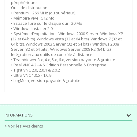
périphériques.
Outil de distribution
• Pentium II 266 MHz (ou supérieur).
• Mémoire vive : 512 Mo
• Espace libre sur le disque dur : 20 Mo
• Windows Installer 2.0
• Système d’exploitation : Windows 2000 Server. Windows XP
(32 et 64 bits). Windows Vista (32 et 64 bits). Windows 7 (32 et
64 bits). Windows 2003 Server (32 et 64 bits). Windows 2008
Server (32 et 64 bits). Windows Server 2008 R2 (64 bits).
Intégration aux outils de contrôle à distance
• TeamViewer 3.x, 4.x, 5.x, 6.x, version payante & gratuite
• Real VNC 4.2 - 4.6, Édition Personnelle & Entreprise
• Tight VNC 2.0, 2.0.1 & 2.0.2
• Ultra VNC 1.0.5 - 1.0.9
• LogMeIn, version payante & gratuite
INFORMATIONS
> Voir les Avis clients