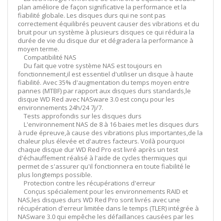
plan améliore de façon significative la performance et la
fiabilité globale. Les disques durs qui ne sont pas
correctement équilibrés peuvent causer des vibrations et du
bruit pour un système à plusieurs disques ce qui réduira la
durée de vie du disque dur et dégradera la performance à
moyen terme.
Compatibilité NAS
Du fait que votre système NAS est toujours en
fonctionnement,il est essentiel d'utiliser un disque à haute
fiabilité. Avec 35% d'augmentation du temps moyen entre
pannes (MTBF) par rapport aux disques durs standards,le
disque WD Red avec NASware 3.0 est conçu pour les
environnements 24h/24 7j/7.
Tests approfondis sur les disques durs
L'environnement NAS de 8 à 16 baies met les disques durs
à rude épreuve,à cause des vibrations plus importantes,de la
chaleur plus élevée et d'autres facteurs. Voilà pourquoi
chaque disque dur WD Red Pro est livré après un test
d'échauffement réalisé à l'aide de cycles thermiques qui
permet de s'assurer qu'il fonctionnera en toute fiabilité le
plus longtemps possible.
Protection contre les récupérations d'erreur
Conçus spécialement pour les environnements RAID et
NAS,les disques durs WD Red Pro sont livrés avec une
récupération d'erreur limitée dans le temps (TLER) intégrée à
NASware 3.0 qui empêche les défaillances causées par les