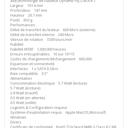
axe,technologie de hauteur Dynamic Fly,S.M.A.R.T.
Largeur 101.6 mm
Profondeur 147 mm
Hauteur 26.1 mm
Poids 650 g
Performances
Débit de transfert du lecteur 600 Mo/s (externe)
Débit de transfert interne 240 Mo/s
Vitesse de rotation 7200 tours/min
Fiabilité
Fiabilité MTBF 1,000,000 heures
Erreurs irrécupérables 10 sur 10^15
Cycles de chargement/déchargement 600,000
Expansion et connectivité
Interfaces 1 x SATA 6 Gb/s
Baie compatible 3.5"
Alimentation
Consommation électrique 5.7 Watt (lecture)
5.7 Watt (écriture)
2.8 Watt (inactif)
0.5 Watt (en attente)
0.5 Watt (veille)
Logiciels & Configuration requise
Système d'exploitation requis Apple MacOS,Microsoft
Windows
Divers
Certificats de conformité RoHS,TUV Nord,NMB-3 Class B,CAN