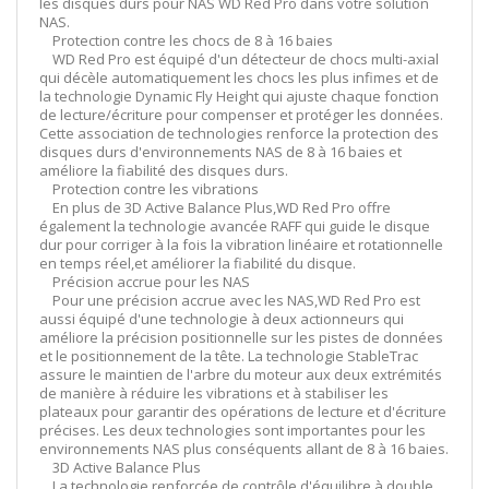
les disques durs pour NAS WD Red Pro dans votre solution
NAS.
Protection contre les chocs de 8 à 16 baies
WD Red Pro est équipé d'un détecteur de chocs multi-axial
qui décèle automatiquement les chocs les plus infimes et de
la technologie Dynamic Fly Height qui ajuste chaque fonction
de lecture/écriture pour compenser et protéger les données.
Cette association de technologies renforce la protection des
disques durs d'environnements NAS de 8 à 16 baies et
améliore la fiabilité des disques durs.
Protection contre les vibrations
En plus de 3D Active Balance Plus,WD Red Pro offre
également la technologie avancée RAFF qui guide le disque
dur pour corriger à la fois la vibration linéaire et rotationnelle
en temps réel,et améliorer la fiabilité du disque.
Précision accrue pour les NAS
Pour une précision accrue avec les NAS,WD Red Pro est
aussi équipé d'une technologie à deux actionneurs qui
améliore la précision positionnelle sur les pistes de données
et le positionnement de la tête. La technologie StableTrac
assure le maintien de l'arbre du moteur aux deux extrémités
de manière à réduire les vibrations et à stabiliser les
plateaux pour garantir des opérations de lecture et d'écriture
précises. Les deux technologies sont importantes pour les
environnements NAS plus conséquents allant de 8 à 16 baies.
3D Active Balance Plus
La technologie renforcée de contrôle d'équilibre à double