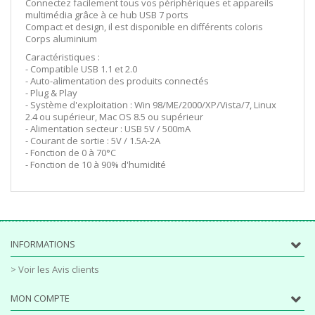
Connectez facilement tous vos périphériques et appareils
multimédia grâce à ce hub USB 7 ports
Compact et design, il est disponible en différents coloris
Corps aluminium
Caractéristiques :
- Compatible USB 1.1 et 2.0
- Auto-alimentation des produits connectés
- Plug & Play
- Système d'exploitation : Win 98/ME/2000/XP/Vista/7, Linux
2.4 ou supérieur, Mac OS 8.5 ou supérieur
- Alimentation secteur : USB 5V / 500mA
- Courant de sortie : 5V / 1.5A-2A
- Fonction de 0 à 70°C
- Fonction de 10 à 90% d'humidité
INFORMATIONS
> Voir les Avis clients
MON COMPTE