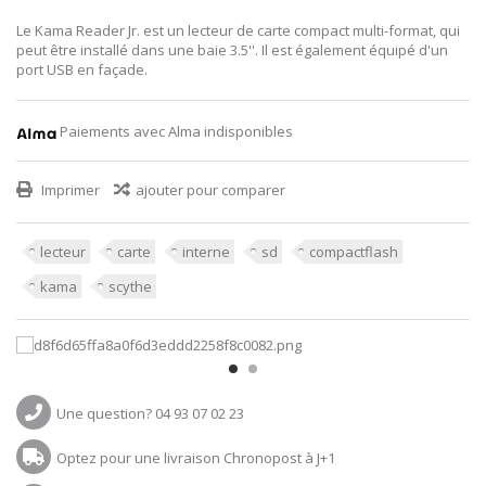
Le Kama Reader Jr. est un lecteur de carte compact multi-format, qui
peut être installé dans une baie 3.5''. Il est également équipé d'un
port USB en façade.
Paiements avec Alma indisponibles
Imprimer
ajouter pour comparer
lecteur
carte
interne
sd
compactflash
kama
scythe
Une question? 04 93 07 02 23
Optez pour une livraison Chronopost à J+1