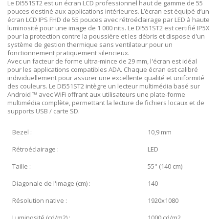
Le DI551ST2 est un écran LCD professionnel haut de gamme de 55
pouces destiné aux applications intérieures. L’écran est équipé d’un
écran LCD IPS FHD de 55 pouces avec rétroéclairage par LED à haute
luminosité pour une image de 1 000 nits. Le DI551ST2 est certifié IP5X
pour la protection contre la poussière et les débris et dispose d'un
système de gestion thermique sans ventilateur pour un
fonctionnement pratiquement silencieux.
Avec un facteur de forme ultra-mince de 29 mm, l'écran est idéal
pour les applications compatibles ADA. Chaque écran est calibré
individuellement pour assurer une excellente qualité et uniformité
des couleurs. Le DI551ST2 intègre un lecteur multimédia basé sur
Android ™ avec WiFi offrant aux utilisateurs une plate-forme
multimédia complète, permettant la lecture de fichiers locaux et de
supports USB / carte SD.
Bezel :
10,9 mm
Rétroéclairage :
LED
Taille :
55'' (140 cm)
Diagonale de l'image (cm) :
140
Résolution native :
1920x1080
Luminosité (cd/m2) :
1000 cd/m2