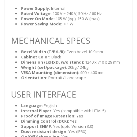
​​​​​​​
Power Supply:
Internal
​​​​​​​
Rated Voltage:
100 V ~ 240 V, 50 Hz / 60 Hz
​​​​​​​
Power On Mode:
105 W (typ), 150 W (max)
​​​​​​​
Power Saving Mode:
< 1 W
MECHANICAL SPECS
​​​​​​​
Bezel Width (T/B/L/R):
Even bezel 10.9 mm
​​​​​​​
Cabinet Color:
Black
​​​​​​​
Dimension (LxHxD, w/o stand):
1240 x 710 x 29 mm
​​​​​​​
Weight (set/package):
20kg / 24kg
​​​​​​​
VESA Mounting (dimension):
400 x 400 mm
​​​​​​​
Orientation:
Portrait / Landscape
USER INTERFACE
​​​​​​​
Language:
English
​​​​​​​
Internal Player:
Yes (compatible with HTML5)
​​​​​​​
Proof of Image Retention:
Yes
​​​​​​​
Dimming Control (DCR):
Yes
​​​​​​​
Support SNMP:
Yes (upto Version 3.0)
​​​​​​​
Dust resistant design:
Yes (IP5X)
​​​​​​​
On/Off Scheduling:
Yes