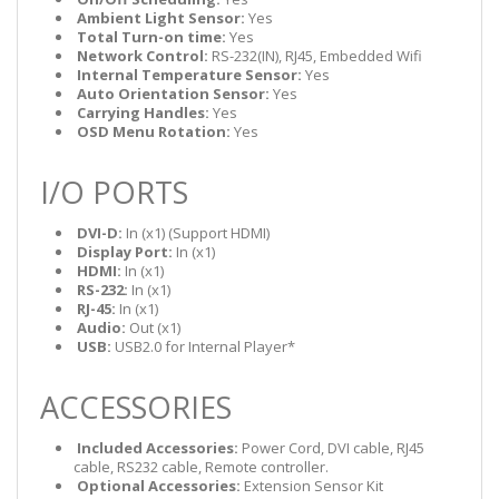
​​​​​​​
Ambient Light Sensor:
Yes
​​​​​​​
Total Turn-on time:
Yes
​​​​​​​
Network Control:
RS-232(IN), RJ45, Embedded Wifi
​​​​​​​
Internal Temperature Sensor:
Yes
​​​​​​​
Auto Orientation Sensor:
Yes
​​​​​​​
Carrying Handles:
Yes
​​​​​​​
OSD Menu Rotation:
Yes
I/O PORTS
​​​​​​​
DVI-D:
In (x1) (Support HDMI)
​​​​​​​
Display Port:
In (x1)
​​​​​​​
HDMI:
In (x1)
​​​​​​​
RS-232:
In (x1)
​​​​​​​
RJ-45:
In (x1)
​​​​​​​
Audio:
Out (x1)
​​​​​​​
USB:
USB2.0 for Internal Player*
ACCESSORIES
​​​​​​​
Included Accessories:
Power Cord, DVI cable, RJ45
cable, RS232 cable, Remote controller.
​​​​​​​
Optional Accessories:
Extension Sensor Kit