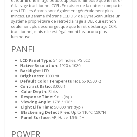
et fournit une image beaucoup plus lumineuse que le rétro-
éclairage traditionnel CCFL. En raison de la nature compacte
des LED, les écrans sont également généralement plus
minces. La gamme d’écrans LCD DS² de DynaScan utilise un
système propriétaire de rétroéclairage à DEL qui est non
seulement plus éconergétique que le rétroéclairage CCFL
traditionnel, mais elle est également beaucoup plus
lumineuse.
PANEL
LCD Panel Type:
54.64 inches IPS LCD
Native Resolution:
1920 x 1080
Backlight:
LED
Brightness:
1000 nit
Default Color Temperature:
D65 (6500 K)
Contrast Ratio:
3,000:1
​​​​​​​
Color Depth:
8 bits
​​​​​​​
Response Time:
9 ms (typ)
​​​​​​​
Viewing Angle:
178° / 178°
​​​​​​​
Light Life Time:
50,000 hrs (typ.)
​​​​​​​
Blackening Defect Free:
Up to 110°C (230°F)
​​​​​​​
Panel Surface:
AR, Haze 1.5%, 2H
POWER