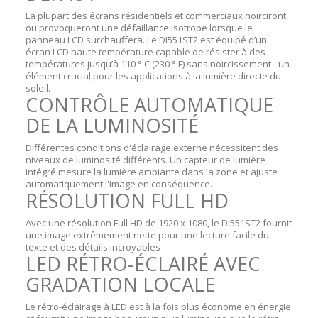
La plupart des écrans résidentiels et commerciaux noirciront
ou provoqueront une défaillance isotrope lorsque le
panneau LCD surchauffera. Le DI551ST2 est équipé d’un
écran LCD haute température capable de résister à des
températures jusqu’à 110 ° C (230 ° F) sans noircissement - un
élément crucial pour les applications à la lumière directe du
soleil.
CONTRÔLE AUTOMATIQUE
DE LA LUMINOSITÉ
Différentes conditions d'éclairage externe nécessitent des
niveaux de luminosité différents. Un capteur de lumière
intégré mesure la lumière ambiante dans la zone et ajuste
automatiquement l'image en conséquence.
RÉSOLUTION FULL HD
Avec une résolution Full HD de 1920 x 1080, le DI551ST2 fournit
une image extrêmement nette pour une lecture facile du
texte et des détails incroyables
LED RÉTRO-ÉCLAIRÉ AVEC
GRADATION LOCALE
Le rétro-éclairage à LED est à la fois plus économe en énergie