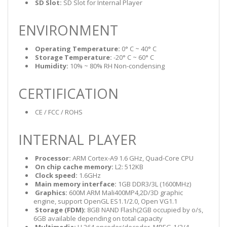
​​​​​​​
SD Slot:
SD Slot for Internal Player
ENVIRONMENT
​​​​​​​
Operating Temperature:
0° C ~ 40° C
​​​​​​​
Storage Temperature:
-20° C ~ 60° C
​​​​​​​
Humidity:
10% ~ 80% RH Non-condensing
CERTIFICATION
​​​​​​​ CE / FCC / ROHS
INTERNAL PLAYER
​​​​​​​
Processor:
ARM Cortex-A9 1.6 GHz, Quad-Core CPU
​​​​​​​
On chip cache memory:
L2: 512KB
​​​​​​​
Clock speed:
1.6GHz
​​​​​​​
Main memory interface:
1GB DDR3/3L (1600MHz)
​​​​​​​
Graphics:
600M ARM Mali400MP4,2D/3D graphic
engine, support OpenGL ES1.1/2.0, Open VG1.1
​​​​​​​
Storage (FDM):
8GB NAND Flash(2GB occupied by o/s,
6GB available depending on total capacity
​​​​​​​
Multimedia:
H.264 encoder/decoder, MPEG-1/2/4,