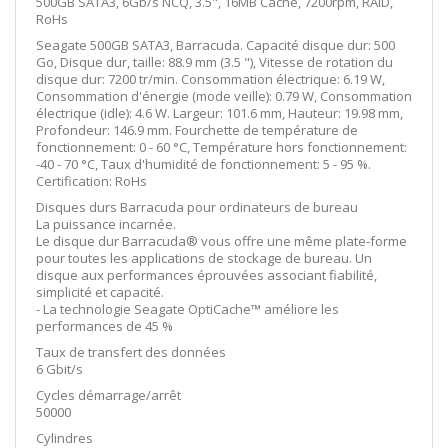
500GB SATA3, 6Gb/s NCQ, 3.5", 16MB Cache, 7200rpm, RAID,
RoHs
Seagate 500GB SATA3, Barracuda. Capacité disque dur: 500
Go, Disque dur, taille: 88.9 mm (3.5 "), Vitesse de rotation du
disque dur: 7200 tr/min. Consommation électrique: 6.19 W,
Consommation d'énergie (mode veille): 0.79 W, Consommation
électrique (idle): 4.6 W. Largeur: 101.6 mm, Hauteur: 19.98 mm,
Profondeur: 146.9 mm. Fourchette de température de
fonctionnement: 0 - 60 °C, Température hors fonctionnement:
-40 - 70 °C, Taux d'humidité de fonctionnement: 5 - 95 %.
Certification: RoHs
Disques durs Barracuda pour ordinateurs de bureau
La puissance incarnée.
Le disque dur Barracuda® vous offre une même plate-forme
pour toutes les applications de stockage de bureau. Un
disque aux performances éprouvées associant fiabilité,
simplicité et capacité.
- La technologie Seagate OptiCache™ améliore les
performances de 45 %
Taux de transfert des données
6 Gbit/s
Cycles démarrage/arrêt
50000
Cylindres