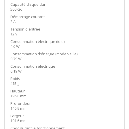
Capacité disque dur
500 Go
Démarrage courant
2 A
Tension d'entrée
12 V
Consommation électrique (idle)
4.6 W
Consommation d'énergie (mode veille)
0.79 W
Consommation électrique
6.19 W
Poids
415 g
Hauteur
19.98 mm
Profondeur
146.9 mm
Largeur
101.6 mm
Choc durant le fonctionnement