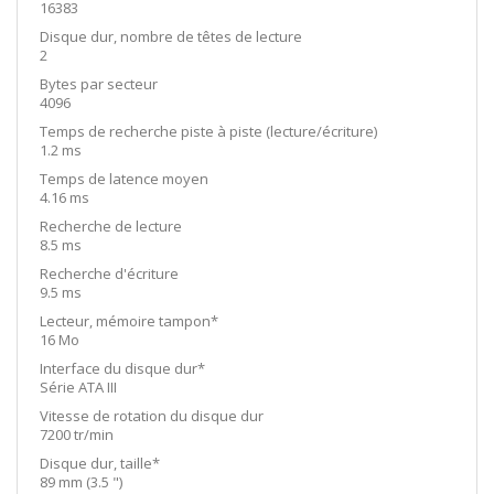
16383
Disque dur, nombre de têtes de lecture
2
Bytes par secteur
4096
Temps de recherche piste à piste (lecture/écriture)
1.2 ms
Temps de latence moyen
4.16 ms
Recherche de lecture
8.5 ms
Recherche d'écriture
9.5 ms
Lecteur, mémoire tampon*
16 Mo
Interface du disque dur*
Série ATA III
Vitesse de rotation du disque dur
7200 tr/min
Disque dur, taille*
89 mm (3.5 ")