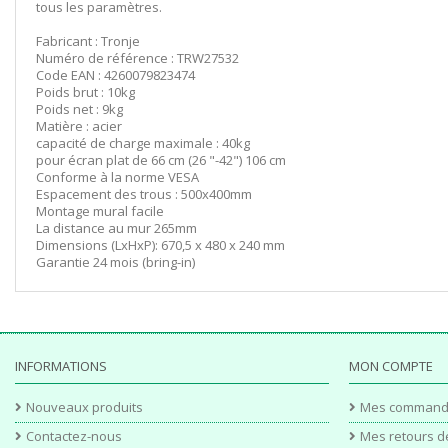
tous les paramètres.
Fabricant : Tronje
Numéro de référence : TRW27532
Code EAN : 4260079823474
Poids brut : 10kg
Poids net : 9kg
Matière : acier
capacité de charge maximale : 40kg
pour écran plat de 66 cm (26 "-42") 106 cm
Conforme à la norme VESA
Espacement des trous : 500x400mm
Montage mural facile
La distance au mur 265mm
Dimensions (LxHxP): 670,5 x 480 x 240 mm
Garantie 24 mois (bring-in)
INFORMATIONS
MON COMPTE
Nouveaux produits
Mes command
Contactez-nous
Mes retours d