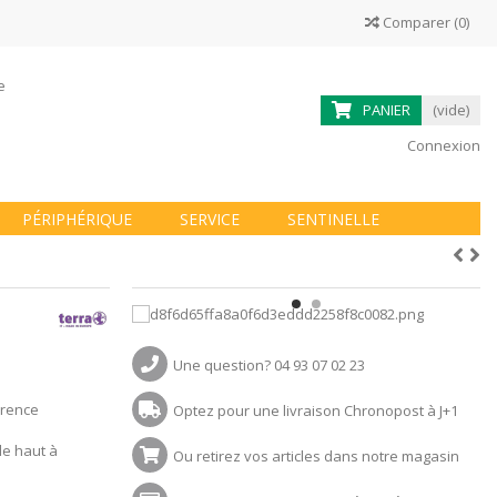
Comparer
(
0
)
ne
PANIER
(vide)
Connexion
PÉRIPHÉRIQUE
SERVICE
SENTINELLE
Une question? 04 93 07 02 23
érence
Optez pour une livraison Chronopost à J+1
le haut à
Ou retirez vos articles dans notre magasin