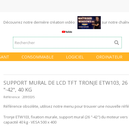
Découvrez notre dernière création vidéo :
sur notre chaî
SANT
CONSOMMABLE
LOGICIEL
ORDINATEUR
SUPPORT MURAL DE LCD TFT TRONJE ETW103, 26
"-42", 40 KG
Référence :
2095535
Référence obsolète, utilisez notre menu pour trouver une nouvelle réf
Tronje ETW103, fixation murale, support mural (26 "-42") du moteur vers 
capacité 40 kg - VESA 500 x 400