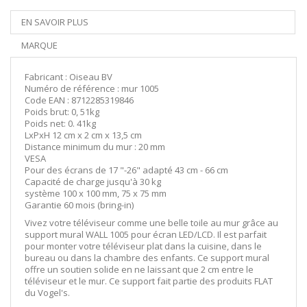
EN SAVOIR PLUS
MARQUE
Fabricant : Oiseau BV
Numéro de référence : mur 1005
Code EAN : 8712285319846
Poids brut: 0, 51kg
Poids net: 0. 41kg
LxPxH 12 cm x 2 cm x 13,5 cm
Distance minimum du mur : 20 mm
VESA
Pour des écrans de 17 "-26" adapté 43 cm - 66 cm
Capacité de charge jusqu'à 30 kg
système 100 x 100 mm, 75 x 75 mm
Garantie 60 mois (bring-in)
Vivez votre téléviseur comme une belle toile au mur grâce au
support mural WALL 1005 pour écran LED/LCD. Il est parfait
pour monter votre téléviseur plat dans la cuisine, dans le
bureau ou dans la chambre des enfants. Ce support mural
offre un soutien solide en ne laissant que 2 cm entre le
téléviseur et le mur. Ce support fait partie des produits FLAT
du Vogel's.