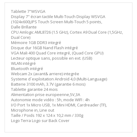
Tablette 7"WSVGA
Display 7" écran tactile Multi-Touch Display WSVGA
(1024x600),IPS Touch Screen Multi-Touch 5 points,
Dalle Brillante
CPU Amlogic AML8726 (1.5 GHz), Cortex A9 Dual Core (1,5GHz,
Dual Core)
Mémoire 1GB DDR3 integré
Disque dur 16GB Nand Flash intégré
VGA Mali 400 Quad Core integré, (Quad Core GPU)
Lecteur optique sans, possible en ext. (USB)
WLAN intégré
Bluetooth intégré
Webcam 2x (avant& arriere) integrée
Systeme d´exploitation Androïd 4,0 (Multi-Language)
Batterie 3100 mAh, 3.7V (garantie 6 mois)
Tablette garantie 24 mois
Alimentation prise europeenne,5V,3A
Autonomie mode vidéo : 5h, mode WIFI : 4h
I/O Port 1x Micro USB, 1x Mini HDMI, Cardreader (TF),
Microphone in, Line out
Taille / Poids 192 x 124 x 10,2 mm / 330g
Logo Terra Logo sur Back Cover