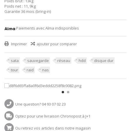
Poids brut : 13kg
Poids net : 11, 9kg
Garantie 36 mois (bring-in)
Paiements avec Alma indisponibles
Imprimer
ajouter pour comparer
sata
sauvegarde
réseau
hdd
disque dur
tour
raid
nas
Une question? 04 93 07 02 23
Optez pour une livraison Chronopost à J+1
Ou retirez vos articles dans notre magasin