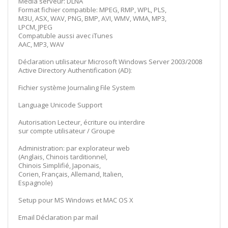
Media serveur: DLNA
Format fichier compatible: MPEG, RMP, WPL, PLS,
M3U, ASX, WAV, PNG, BMP, AVI, WMV, WMA, MP3,
LPCM, JPEG
Compatuble aussi avec iTunes
AAC, MP3, WAV
Déclaration utilisateur Microsoft Windows Server 2003/2008
Active Directory Authentification (AD):
Fichier système Journaling File System
Language Unicode Support
Autorisation Lecteur, écriture ou interdire
sur compte utilisateur / Groupe
Administration: par explorateur web
(Anglais, Chinois tarditionnel,
Chinois Simplifié, Japonais,
Corien, Français, Allemand, Italien,
Espagnole)
Setup pour MS Windows et MAC OS X
Email Déclaration par mail