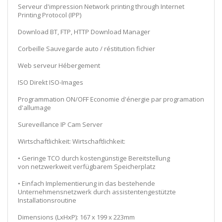
Serveur d'impression Network printing through Internet
Printing Protocol (IPP)
Download BT, FTP, HTTP Download Manager
Corbeille Sauvegarde auto / réstitution fichier
Web serveur Hébergement
ISO Direkt ISO-Images
Programmation ON/OFF Economie d'énergie par programation
d'allumage
Sureveillance IP Cam Server
Wirtschaftlichkeit: Wirtschaftlichkeit:
• Geringe TCO durch kostengünstige Bereitstellung
von netzwerkweit verfügbarem Speicherplatz
• Einfach Implementierung in das bestehende
Unternehmensnetzwerk durch assistentengestützte
Installationsroutine
Dimensions (LxHxP): 167 x 199 x 223mm