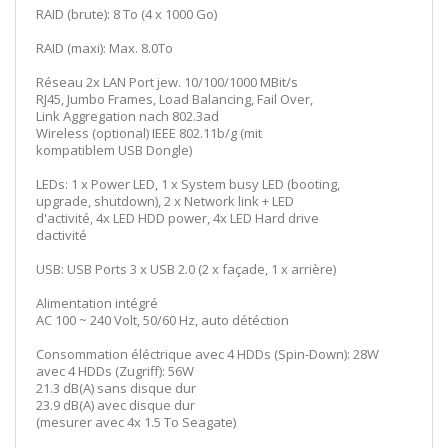
RAID (brute): 8 To (4 x 1000 Go)
RAID (maxi): Max. 8.0To
Réseau 2x LAN Port jew. 10/100/1000 MBit/s
RJ45, Jumbo Frames, Load Balancing, Fail Over,
Link Aggregation nach 802.3ad
Wireless (optional) IEEE 802.11b/g (mit
kompatiblem USB Dongle)
LEDs: 1 x Power LED, 1 x System busy LED (booting,
upgrade, shutdown), 2 x Network link + LED
d'activité, 4x LED HDD power, 4x LED Hard drive
dactivité
USB: USB Ports 3 x USB 2.0 (2 x façade, 1 x arrière)
Alimentation intégré
AC 100 ~ 240 Volt, 50/60 Hz, auto détéction
Consommation éléctrique avec 4 HDDs (Spin-Down): 28W
avec 4 HDDs (Zugriff): 56W
21.3 dB(A) sans disque dur
23.9 dB(A) avec disque dur
(mesurer avec 4x 1.5 To Seagate)