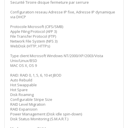
Securité Tiroire disque fermeture par serrure
Configuration reseau Adresse IP fixe, Adresse IP dynamique
via DHCP
Protocole Microsoft (CIFS/SMB)
Apple Filing Protocol (AFP 3)
File Transfer Protocol (FTP)
Network File System (NFS 3)
WebDisk (HTTP, HTTPs)
Type client Microsoft Windows NT/2000/XP/2003/Vista
Unix/Linux/BSD
MAC OS X, OS 9
RAID: RAID 0, 1, 5, 6, 10 et JBOD
Auto Rebuild
Hot Swappable
Hot Spare
Disk Roaming
Configurable Stripe Size
RAID Level Migration
RAID Expansion
Power Management (Disk idle spin-down)
Disk Status Monitoring (S.M.A.R.T.)