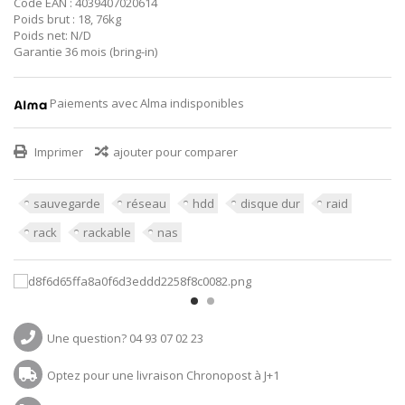
Code EAN : 4039407020614
Poids brut : 18, 76kg
Poids net: N/D
Garantie 36 mois (bring-in)
Paiements avec Alma indisponibles
Imprimer
ajouter pour comparer
sauvegarde
réseau
hdd
disque dur
raid
rack
rackable
nas
Une question? 04 93 07 02 23
Optez pour une livraison Chronopost à J+1