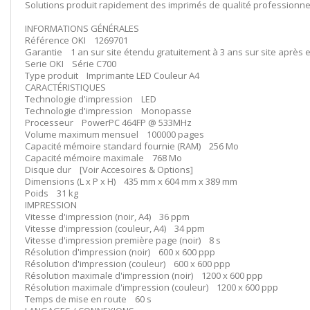
Solutions produit rapidement des imprimés de qualité professionnell
INFORMATIONS GÉNÉRALES
Référence OKI 1269701
Garantie 1 an sur site étendu gratuitement à 3 ans sur site après en
Serie OKI Série C700
Type produit Imprimante LED Couleur A4
CARACTÉRISTIQUES
Technologie d'impression LED
Technologie d'impression Monopasse
Processeur PowerPC 464FP @ 533MHz
Volume maximum mensuel 100000 pages
Capacité mémoire standard fournie (RAM) 256 Mo
Capacité mémoire maximale 768 Mo
Disque dur [Voir Accesoires & Options]
Dimensions (L x P x H) 435 mm x 604 mm x 389 mm
Poids 31 kg
IMPRESSION
Vitesse d'impression (noir, A4) 36 ppm
Vitesse d'impression (couleur, A4) 34 ppm
Vitesse d'impression première page (noir) 8 s
Résolution d'impression (noir) 600 x 600 ppp
Résolution d'impression (couleur) 600 x 600 ppp
Résolution maximale d'impression (noir) 1200 x 600 ppp
Résolution maximale d'impression (couleur) 1200 x 600 ppp
Temps de mise en route 60 s