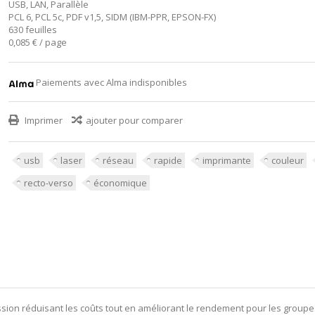
USB, LAN, Parallèle
PCL 6, PCL 5c, PDF v1,5, SIDM (IBM-PPR, EPSON-FX)
630 feuilles
0,085 € / page
Paiements avec Alma indisponibles
Imprimer
ajouter pour comparer
usb
laser
réseau
rapide
imprimante
couleur
recto-verso
économique
sion réduisant les coûts tout en améliorant le rendement pour les groupes 