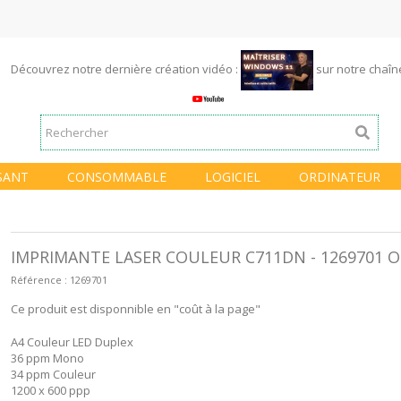
Découvrez notre dernière création vidéo :
sur notre chaî
SANT
CONSOMMABLE
LOGICIEL
ORDINATEUR
IMPRIMANTE LASER COULEUR C711DN - 1269701 O
Référence :
1269701
Ce produit est disponnible en "coût à la page"
A4 Couleur LED Duplex
36 ppm Mono
34 ppm Couleur
1200 x 600 ppp