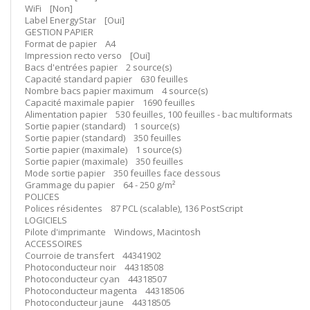
WiFi [Non]
Label EnergyStar [Oui]
GESTION PAPIER
Format de papier A4
Impression recto verso [Oui]
Bacs d'entrées papier 2 source(s)
Capacité standard papier 630 feuilles
Nombre bacs papier maximum 4 source(s)
Capacité maximale papier 1690 feuilles
Alimentation papier 530 feuilles, 100 feuilles - bac multiformats
Sortie papier (standard) 1 source(s)
Sortie papier (standard) 350 feuilles
Sortie papier (maximale) 1 source(s)
Sortie papier (maximale) 350 feuilles
Mode sortie papier 350 feuilles face dessous
Grammage du papier 64 - 250 g/m²
POLICES
Polices résidentes 87 PCL (scalable), 136 PostScript
LOGICIELS
Pilote d'imprimante Windows, Macintosh
ACCESSOIRES
Courroie de transfert 44341902
Photoconducteur noir 44318508
Photoconducteur cyan 44318507
Photoconducteur magenta 44318506
Photoconducteur jaune 44318505