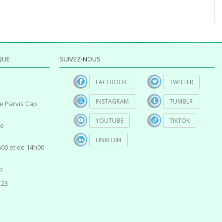
QUE
SUIVEZ-NOUS
FACEBOOK
TWITTER
INSTAGRAM
TUMBLR
e Parvis Cap
YOUTUBE
TIKTOK
ce
LINKEDIN
00 et de 14h00
p
 23