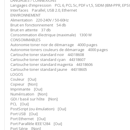
LANGAGES / CONNEXIONS
Langages d'impression PCL 6, PCL 5c, PDF v1,5, SIDM (IBM-PPR, EPS
Interfaces Parallel, USB 2.0, Ethernet
ENVIRONNEMENT
Alimentation 220-240V / 50-60Hz
Bruit en fonctionnement 54 db
Bruit en attente 37 db
Consommation électrique (maximale) 1300 W
CONSOMMABLES
Autonomie toner noir de démarrage 4000 pages
Autonomie toners couleurs de démarrage 4000 pages
Cartouche toner standard noir 44318608
Cartouche toner standard cyan 44318607
Cartouche toner standard magenta 44318606
Cartouche toner standard jaune 44318605
LOGOS
Couleur [Oui]
Copieur [Non]
Imprimante [Oui]
Numérisation [Non]
GDI / basé sur hôte [Non]
PCL [Oui]
PostScript (ou émulation) [Oui]
Port USB [Oui]
Port Ethernet [Oui]
Port Parallèle IEEE1284 [Oui]
Port Série [Non]