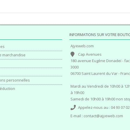
INFORMATIONS SUR VOTRE BOUTI
Ajyeweb.com
es
Cap Avenues
e marchandise
180 avenue Eugène Donadeï - fac
3000
06700 Saint Laurent du Var - Fran
ons personnelles
Mardi au Vendredi de 10h00 à 12h
éduction
à 19h00
Samedi de 10h00 à 19h00 non sto
Appelez-nous au :
04 93 07 02
E-mail :
contact@ajyeweb.com