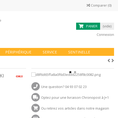
Comparer
(
0
)
ne
PANIER
(vide)
Connexion
PÉRIPHÉRIQUE
SERVICE
SENTINELLE
KI
Une question? 04 93 07 02 23
Optez pour une livraison Chronopost à J+1
Ou retirez vos articles dans notre magasin