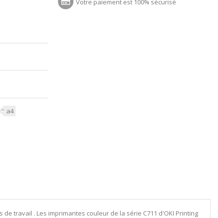
Votre paiement est 100% sécurisé
a4
de travail . Les imprimantes couleur de la série C711 d'OKI Printing