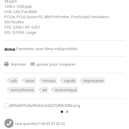
38 ppm
1200 x 1200 ppp
USB, LAN, Parallèle
PCL5e, PCL6, Epson FX, IBM ProPrinter, PostScript3 emulation
350 feuilles
STD: 0,030 / HY: 0,021
XXL: 0,018 € / page
Paiements avec Alma indisponibles
Imprimer
ajouter pour comparer
usb
laser
réseau
rapide
imprimante
monochrome
a4
économique
Une question? 04 93 07 02 23