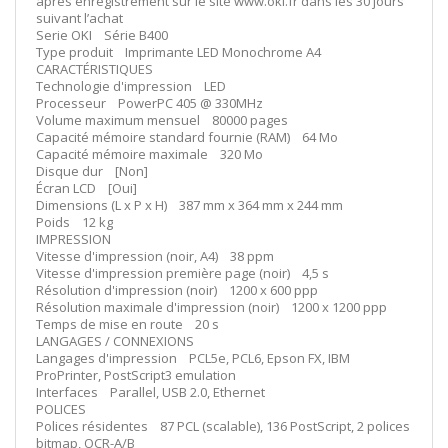
après enregistrement sur le site www.oki.fr dans les 30 jours
suivant l’achat
Serie OKI Série B400
Type produit Imprimante LED Monochrome A4
CARACTÉRISTIQUES
Technologie d'impression LED
Processeur PowerPC 405 @ 330MHz
Volume maximum mensuel 80000 pages
Capacité mémoire standard fournie (RAM) 64 Mo
Capacité mémoire maximale 320 Mo
Disque dur [Non]
Écran LCD [Oui]
Dimensions (L x P x H) 387 mm x 364 mm x 244 mm
Poids 12 kg
IMPRESSION
Vitesse d'impression (noir, A4) 38 ppm
Vitesse d'impression première page (noir) 4,5 s
Résolution d'impression (noir) 1200 x 600 ppp
Résolution maximale d'impression (noir) 1200 x 1200 ppp
Temps de mise en route 20 s
LANGAGES / CONNEXIONS
Langages d'impression PCL5e, PCL6, Epson FX, IBM
ProPrinter, PostScript3 emulation
Interfaces Parallel, USB 2.0, Ethernet
POLICES
Polices résidentes 87 PCL (scalable), 136 PostScript, 2 polices
bitmap, OCR-A/B