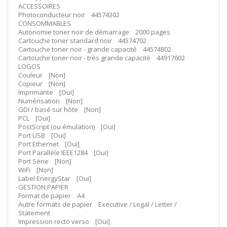
ACCESSOIRES
Photoconducteur noir 44574302
CONSOMMABLES
Autonomie toner noir de démarrage 2000 pages
Cartouche toner standard noir 44574702
Cartouche toner noir - grande capacité 44574802
Cartouche toner noir - très grande capacité 44917602
LOGOS
Couleur [Non]
Copieur [Non]
Imprimante [Oui]
Numérisation [Non]
GDI / basé sur hôte [Non]
PCL [Oui]
PostScript (ou émulation) [Oui]
Port USB [Oui]
Port Ethernet [Oui]
Port Parallèle IEEE1284 [Oui]
Port Série [Non]
WiFi [Non]
Label EnergyStar [Oui]
GESTION PAPIER
Format de papier A4
Autre formats de papier Executive / Legal / Letter /
Statement
Impression recto verso [Oui]